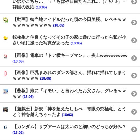
い訳がこちら…」→「もはや自白だろこれ…（ﾌﾞﾙﾌﾞﾙ」＝
韓国の反応
(18:05)
【動画】御当地アイドルだった頃の今田美桜、レベチｗｗ
ｗｗｗｗｗｗｗｗｗ
(18:05)
転校生と仲良くなってその子の家に遊びに行ったら私が小
さい頃に撮った写真があった
(18:05)
【画像】電車の『ドア横キープマン』、炎上wwwwwwww
(18:05)
【画像】巨乳まみれのダンス部さん、揺れに揺れてしまう
ｗｗｗｗｗｗ
(18:05)
【悲報】娘に「キモい」と言われたお父さん、グレるｗｗ
ｗｗ
(18:05)
【遊戯王】新規「神を超えたしもべ－青眼の究極竜」とう
とう神を越えちゃったよ
(18:03)
【ガンダム】サブアームは太いのと細いのどっちが好み？
(18:02)