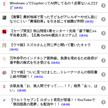
WindowsってCopilotってAI押してるの？必要ないんだけ
ど
(18:01)
【衝撃】農村地域で育った子どもがアレルギーやぜん息に
なりにくい『農場効果』を引き起こす細菌が判明
(18:01)
【カープ実況】秋山翔吾1番センター！先発「森下暢仁vs
平良拳太郎」【広島-DeNA/横浜スタジアム】
(18:01)
【ウマ娘】スズカさんと同じ声と聞いて驚いたキャラ
(18:01)
万年赤字のインドネシア新幹線。負債を埋めるため政府が
過半数の株式を引き受ける
(18:01)
【ウマ娘】ついに見つけました…トレーナーさんの領収書
と給与明細！！
(18:01)
女吸血鬼「お、狼人間ですって……！？」狼男「あっ、は
い」
(18:00)
【ウルトラセブン】ロボット長官が登場！！YouTubeで
「第四惑星の悪夢」を配信中！！
(18:00)