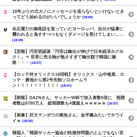
10年ぶりの元カノにメッセージを送らないといけないとき
ってどう始めるのがいいでしょうか
(18:09)
化石賞だの御高説を宣っていたヨーロッパ、自分が猛暑に
襲われると為すすべべもなくダメージを受けてしまい……
(18:09)
【悲報】円安容認派「円安は輸出が伸びで日本経済ホクホ
ク！」⇒ 世界に売る物が無さすぎて輸出額で韓国に惨
敗・・・
(18:07)
【ロッテ対オリックス18回戦】オリックス・山中稜真、ロ
ッテ・廣池から第2号先制ソロホームラ
ン！！！！！！！！！！
(18:07)
【朗報】DAZNさん、サッカーW杯で加入者数5倍に 視聴
者数は6700万人 総視聴数も4億超えｗｗｗｗｗ
(18:07)
【画像】巨大マンボウの稚魚さん、金平糖みたいでカワイ
イｗ
(18:06)
韓国人「韓国サッカー協会の性接待問題のとんでもない言