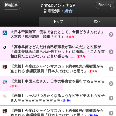
だめぽアンテナSP
Ranking
新着記事
新着記事：
総合
トップ
次へ
大日本帝国陸軍「侵攻できたとして、食糧どうすんだよ」
大本営「現地調達」陸軍「え？」
(ｵﾇﾇﾒ)
「高市早苗はどんだけ自己顕示欲が強いんだ」と左派が
『高木美帆氏に送られた包丁セット』に激怒、「こんな首
相は見たことがない」と言い張るも……
(ｵﾇﾇﾒ)
【悲報】今度はシャインマスカット約400房が果樹園から
盗まれる 参議院議員「日本人ではないと思う」
(ｵﾇﾇﾒ)
【悲報】中国人女さん、日本の警察官を暴行するｗｗｗｗ
(ｵﾇﾇﾒ)
【画像】しゃぶりつきたくなるようなピチピチ太もも女子
さんｗｗｗwｗｗｗｗｗｗｗｗ
(18:10)
【悲報】今度はシャインマスカット約400房が果樹園から
盗まれる 参議院議員「日本人ではないと思う」
(18:10)