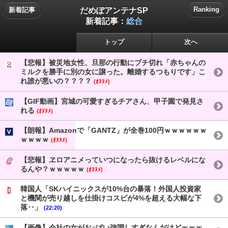
だめぽアンテナSP
Ranking
新着記事
新着記事：
総合
トップ
次へ
【悲報】被災地女性、旦那の行動にブチ切れ「赤ちゃんの
ミルクを勝手に別の女に譲った。離婚するつもりです」こ
れ誰が悪いの？？？？
(ｵﾇﾇﾒ)
【GIF動画】宮城の可愛すぎるチアさん、甲子園で発見さ
れる
(ｵﾇﾇﾒ)
【朗報】Amazonで「GANTZ」が全巻100円ｗｗｗｗｗｗ
ｗｗｗｗ
(ｵﾇﾇﾒ)
【悲報】ヱロアニメっていつになったら抜けるレベルにな
るんや？ｗｗｗｗｗ
(ｵﾇﾇﾒ)
韓国人「SKハイニックスが10%台の暴落！外国人投資家
と機関が売り越しを仕掛けコスピが4%を超える大幅な下
落‥」
(22:20)
【画像】会社の女がお○ぱい強調しすぎなんだけどｗｗｗ