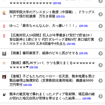
ｗｗｗｗｗｗｗｗｗｗｗｗｗ
(22:11)
関西学院大学のアシスタント教授（中国籍）、ドラッグス
トアで現行犯逮捕 万引き容疑
(22:11)
ゆっこ「麻衣ちゃんなんか、大っ嫌い！！！」
(22:10)
【広島対巨人14回戦】巨人が今季最多17安打で貯金10！
首位阪神と1差ピタリ 代打ダルベック逆転V打 泉口猛打賞
マルティネス30S 又木4回途中4失点も
(22:10)
【画像】篠田麻里子、細身のビキニ尻がそそる
(22:10)
【動画】爆乳JKサンバ、ケツを振りまくるｗｗｗwｗｗｗ
ｗｗｗｗｗ❤
(22:10)
【速報】子どもたちのヒーロー・任天堂、熊本地震を受け
製品修理は無償対応（災害救助法適用地域） 義援金5000
万円寄付
(22:10)
熊本の被災地で暴れまくったメディア取材陣、堪忍袋の緒
が切れた地元住民が苦情を寄せまくった結果……
(22:09)