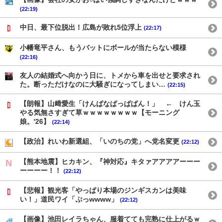
(22:19)
中日、最下位脱出！広島が敗れ5位浮上
(22:17)
小幡竜平さん、もうバットにボールが当たらない模様
(22:16)
友人の結婚式へ向かう日に、トメから車を出せと要求され
た。断っただけなのに大騒ぎになってしまい…
(22:15)
【朗報】山﨑愛生「けんぱなぱっぱぱん！」 ← けん玉
やる気無さすぎて草ｗｗｗｗｗｗｗｗ【モーニング
娘。'26】
(22:14)
【政治】れいわ新選組、「いのちの党」へ党名変更
(22:12)
【熊本地震】ヒカキン、『神対応』キタァアアアアーーー
ーーーー！！
(22:12)
【悲報】観光客「やっぱり本場のジンギスカンは美味
い！」道民ワイ「ぷっwwww」
(22:12)
【画像】池田レイラちゃん、服着てても完熟に仕上がるｗ