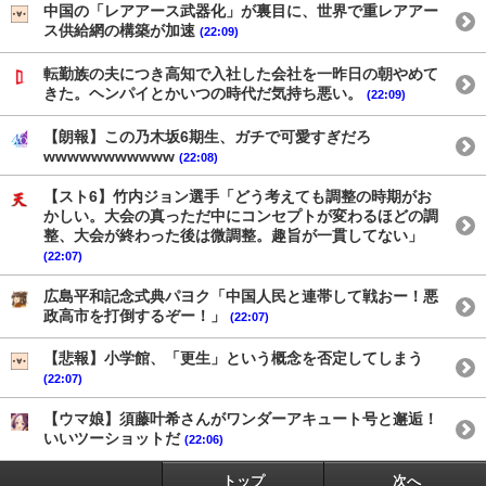
中国の「レアアース武器化」が裏目に、世界で重レアアー
ス供給網の構築が加速
(22:09)
転勤族の夫につき高知で入社した会社を一昨日の朝やめて
きた。ヘンパイとかいつの時代だ気持ち悪い。
(22:09)
【朗報】この乃木坂6期生、ガチで可愛すぎだろ
wwwwwwwwwww
(22:08)
【スト6】竹内ジョン選手「どう考えても調整の時期がお
かしい。大会の真っただ中にコンセプトが変わるほどの調
整、大会が終わった後は微調整。趣旨が一貫してない」
(22:07)
広島平和記念式典パヨク「中国人民と連帯して戦おー！悪
政高市を打倒するぞー！」
(22:07)
【悲報】小学館、「更生」という概念を否定してしまう
(22:07)
【ウマ娘】須藤叶希さんがワンダーアキュート号と邂逅！
いいツーショットだ
(22:06)
トップ
次へ