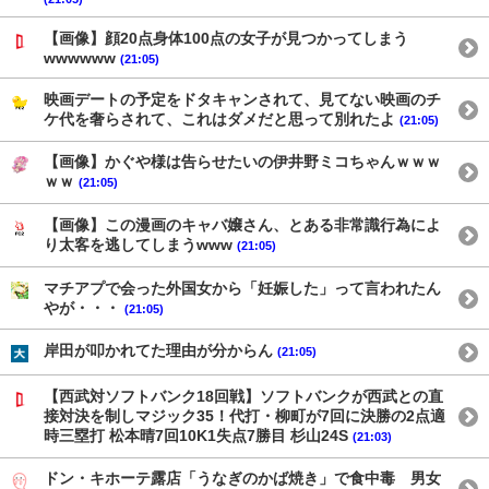
【画像】顔20点身体100点の女子が見つかってしまう
wwwwww
(21:05)
映画デートの予定をドタキャンされて、見てない映画のチ
ケ代を奢らされて、これはダメだと思って別れたよ
(21:05)
【画像】かぐや様は告らせたいの伊井野ミコちゃんｗｗｗ
ｗｗ
(21:05)
【画像】この漫画のキャバ嬢さん、とある非常識行為によ
り太客を逃してしまうwww
(21:05)
マチアプで会った外国女から「妊娠した」って言われたん
やが・・・
(21:05)
岸田が叩かれてた理由が分からん
(21:05)
【西武対ソフトバンク18回戦】ソフトバンクが西武との直
接対決を制しマジック35！代打・柳町が7回に決勝の2点適
時三塁打 松本晴7回10K1失点7勝目 杉山24S
(21:03)
ドン・キホーテ露店「うなぎのかば焼き」で食中毒 男女