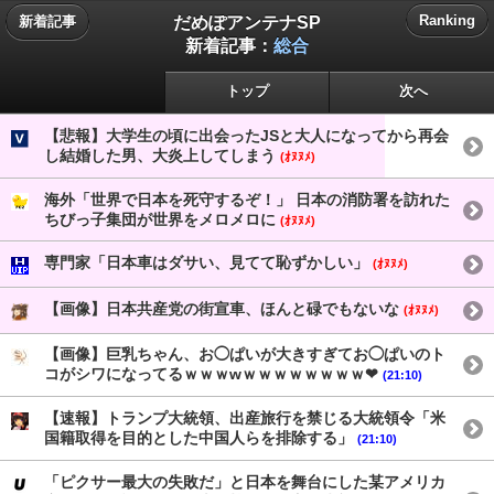
だめぽアンテナSP
Ranking
新着記事
新着記事：
総合
トップ
次へ
【悲報】大学生の頃に出会ったJSと大人になってから再会
し結婚した男、大炎上してしまう
(ｵﾇﾇﾒ)
海外「世界で日本を死守するぞ！」 日本の消防署を訪れた
ちびっ子集団が世界をメロメロに
(ｵﾇﾇﾒ)
専門家「日本車はダサい、見てて恥ずかしい」
(ｵﾇﾇﾒ)
【画像】日本共産党の街宣車、ほんと碌でもないな
(ｵﾇﾇﾒ)
【画像】巨乳ちゃん、お◯ぱいが大きすぎてお◯ぱいのト
コがシワになってるｗｗｗwｗｗｗｗｗｗｗｗ❤
(21:10)
【速報】トランプ大統領、出産旅行を禁じる大統領令「米
国籍取得を目的とした中国人らを排除する」
(21:10)
「ピクサー最大の失敗だ」と日本を舞台にした某アメリカ