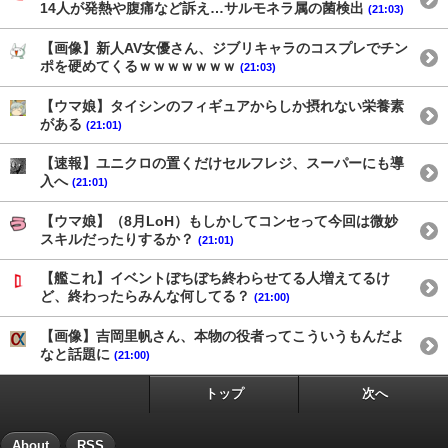
14人が発熱や腹痛など訴え…サルモネラ属の菌検出
(21:03)
【画像】新人AV女優さん、ジブリキャラのコスプレでチン
ポを硬めてくるｗｗｗｗｗｗｗ
(21:03)
【ウマ娘】タイシンのフィギュアからしか摂れない栄養素
がある
(21:01)
【速報】ユニクロの置くだけセルフレジ、スーパーにも導
入へ
(21:01)
【ウマ娘】（8月LoH）もしかしてコンセって今回は微妙
スキルだったりするか？
(21:01)
【艦これ】イベントぼちぼち終わらせてる人増えてるけ
ど、終わったらみんな何してる？
(21:00)
【画像】吉岡里帆さん、本物の役者ってこういうもんだよ
なと話題に
(21:00)
トップ
次へ
About
RSS