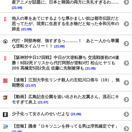
産アニメが話題に、日本と韓国の両方に失礼すぎるわ……
(21:09)
他人の車をあてにするような厚かましい奴は都市伝説だと
思ってたが、現実に生息する生き物だと知った令和元年の
師走
(21:09)
代打・阿部寿樹、強すぎるっ………！ あと一人から華麗
な逆転タイムリー！！
(21:08)
【阪神対中日17回戦】中日が大逆転勝ち 交流戦後初の4連
勝！9回2死ドリスから代打阿部が逆転V打 松山ヒヤリも
20S 髙橋宏5回2失点 佐藤に先制被弾も
(21:08)
【速報】江別大学生リンチ殺人の主犯川口侑斗（19）、無
期懲役
(21:07)
【動画】広島記念公園を追い出された左翼さん、流石にキ
モすぎて炎上
(21:07)
少子化って女さんのせいだよな
(21:06)
【悲報】識者「ロキソニンを持ってる男は浮気確定です」
(21:05)