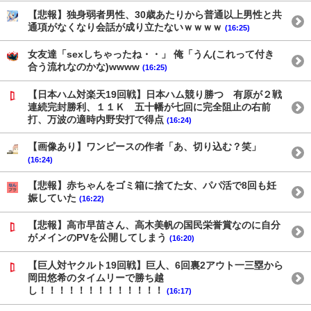
【悲報】独身弱者男性、30歳あたりから普通以上男性と共
通項がなくなり会話が成り立たないｗｗｗｗ
(16:25)
女友達「sexしちゃったね・・」 俺「うん(これって付き
合う流れなのかな)wwww
(16:25)
【日本ハム対楽天19回戦】日本ハム競り勝つ 有原が２戦
連続完封勝利、１１Ｋ 五十幡が七回に完全阻止の右前
打、万波の適時内野安打で得点
(16:24)
【画像あり】ワンピースの作者「あ、切り込む？笑」
(16:24)
【悲報】赤ちゃんをゴミ箱に捨てた女、パパ活で8回も妊
娠していた
(16:22)
【悲報】高市早苗さん、高木美帆の国民栄誉賞なのに自分
がメインのPVを公開してしまう
(16:20)
【巨人対ヤクルト19回戦】巨人、6回裏2アウト一三塁から
岡田悠希のタイムリーで勝ち越
し！！！！！！！！！！！！！
(16:17)