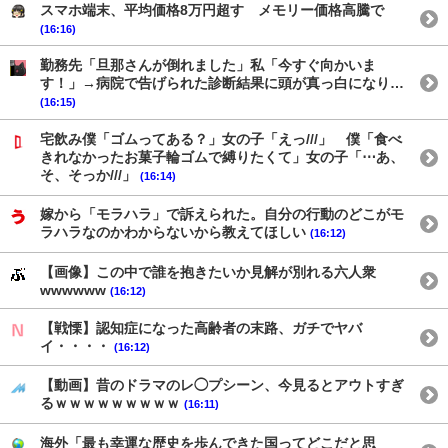
スマホ端末、平均価格8万円超す メモリー価格高騰で
(16:16)
勤務先「旦那さんが倒れました」私「今すぐ向かいま
す！」→病院で告げられた診断結果に頭が真っ白になり…
(16:15)
宅飲み僕「ゴムってある？」女の子「えっ///」 僕「食べ
きれなかったお菓子輪ゴムで縛りたくて」女の子「⋯あ、
そ、そっか///」
(16:14)
嫁から「モラハラ」で訴えられた。自分の行動のどこがモ
ラハラなのかわからないから教えてほしい
(16:12)
【画像】この中で誰を抱きたいか見解が別れる六人衆
wwwwww
(16:12)
【戦慄】認知症になった高齢者の末路、ガチでヤバ
イ・・・・
(16:12)
【動画】昔のドラマのレ◯プシーン、今見るとアウトすぎ
るｗｗｗｗｗｗｗｗｗ
(16:11)
海外「最も幸運な歴史を歩んできた国ってどこだと思