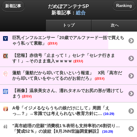
だめぽアンテナSP
Ranking
新着記事
新着記事：
総合
トップ
次へ
巨乳インフルエンサー「20歳でアルファード一括で買えち
ゃう私って素敵」
(ｵﾇﾇﾒ)
【悲報】赤信号「止まって！」セレナ「セレナ行きま
す！」→そのまま進入ｗｗｗｗ
(ｵﾇﾇﾒ)
蓮舫「蓮舫だから叩いて良いという報道」 X民「高市だ
から叩いて良いをやってるのがお前だろ」
(ｵﾇﾇﾒ)
【画像】温泉美女さん、濡れタオルでお尻の形が透けてし
まう
(ｵﾇﾇﾒ)
A母「イジメるならうちの娘だけにして」周囲「え
っ…？」→常識では考えられない教育方針に…
(16:29)
”高市総理の悲願”消費税1％表明も支持率初の6割切り…
「賛成52％」の波紋【8月JNN世論調査解説】
(16:29)