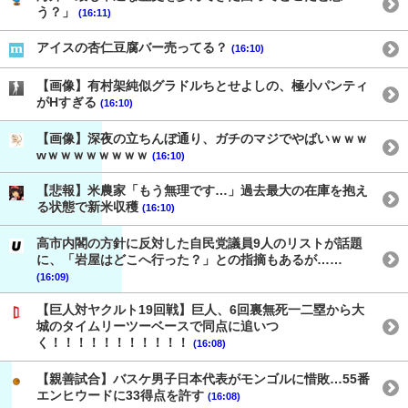
う？」
(16:11)
アイスの杏仁豆腐バー売ってる？
(16:10)
【画像】有村架純似グラドルちとせよしの、極小パンティ
がHすぎる
(16:10)
【画像】深夜の立ちんぼ通り、ガチのマジでやばいｗｗｗ
wｗｗｗｗｗｗｗｗ
(16:10)
【悲報】米農家「もう無理です…」過去最大の在庫を抱え
る状態で新米収穫
(16:10)
高市内閣の方針に反対した自民党議員9人のリストが話題
に、「岩屋はどこへ行った？」との指摘もあるが……
(16:09)
【巨人対ヤクルト19回戦】巨人、6回裏無死一二塁から大
城のタイムリーツーベースで同点に追いつ
く！！！！！！！！！！！
(16:08)
【親善試合】バスケ男子日本代表がモンゴルに惜敗…55番
エンヒウードに33得点を許す
(16:08)