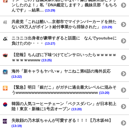
ンしたのよ！」私「DNA鑑定します？」義妹旦那「もちろ
んです」→結果…
(13:29)
共産党「これは酷い…京都市でマイナンバーカードを持た
ない29万人がポイント給付事業から排除された」
(13:29)
ニコニコ出身者が豪華すぎると話題に なんでyoutubeに
負けたのか・・・
(13:27)
【悲報】ちんぽに下味つけてピンサロいったらｗｗｗｗｗ
ｗｗｗｗwwww
(13:25)
海外「新キャラもヤバいｗ」ヤニねこ第6話の海外反応
(13:22)
【緊急】明日「銀だこ」がガチに過去最大レベルに混みそ
うwwwwwwwwwwwwwwwwwwwwwwwwww
(13:20)
韓国の人気コーヒーチェーン「ペクスダバン」が日本初上
陸！東京・新橋に1号店オープン
(13:20)
失敗顔の乃木坂ちゃんが可愛すぎる！！！【乃木坂46】
(13:19)