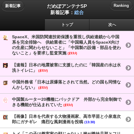
だめぽアンテナSP
Ranking
新着記事
新着記事：
総合
トップ
次へ
SpaceX、米国防関連技術保護を重視し供給連鎖から中国
系を完全排除へ 供給業者に「中国籍人員をSpaceX向け
の生産に関わらせないこと」「中国製の設備・部品を使わ
ないこと」を要求し監査実施
(ｵﾇﾇﾒ)
【速報】日本の地震被害に支援したのに「韓国産の水は水
洗トイレに」
(ｵﾇﾇﾒ)
中国外務省「日本は原爆落とされて当然。どの国も同情な
んかしない」
(ｵﾇﾇﾒ)
中国製ルーター20機種にバックドア 外部から完全制御で
きる機能が仕込まれていた
(ｵﾇﾇﾒ)
【画像】日本を代表する大物漫画家、高市早苗と小泉進次
郎にガチギレ 痛烈な風刺漫画を投稿
(13:30)
トメ「この子は義実家の顔じゃない！嫁が義妹旦那とフリ