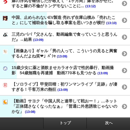
嫁の浮気を確信したが敢えて「1ヶ月間」嫁を泳がせた。
すると嫁の不倫がトンデモないことに...
(13:12)
中国、止められないEV製造 売れず在庫山積み「売れたこ
と」にして補助金を騙し取る事案を思いつきが横行
(13:10)
三児のパパ『父さんな、動画編集で食っていこうと思うん
だ』→結果
(13:09)
【画像あり】ギャル「男の人って、こういうの見ると興奮
するんだよね笑❤」ﾊﾟｼｬ
(13:09)
15歳少女に薬と酒飲ませカラオケ店で性的暴行、動画撮
影 54歳無職を再逮捕 動画770本も見つかる
(13:09)
【ソロライブ】甲斐田晴：初ワンマンライブ「足跡」が凄
すぎる！千客万来の熱狂
(13:09)
【動画】サヨク「中国人民と連帯して戦おー！」…ネット
「正体隠さなくなったなぁ」「普通に外患誘致じゃないの
かな」
(13:08)
トップ
次へ