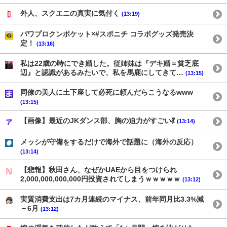
外人、スクエニの真実に気付く
(13:19)
パワプロクンポケット×#スポニチ コラボグッズ発売決
定！
(13:16)
私は22歳の時にでき婚した。従姉妹は『デキ婚＝貧乏底
辺』と認識があるみたいで、私を馬鹿にしてきて…
(13:15)
同僚の美人に土下座して必死に頼んだらこうなるwww
(13:15)
【画像】最近のJKダンス部、胸の迫力がすごい💃
(13:14)
メッシが守備をするだけで海外で話題に（海外の反応）
(13:14)
【悲報】秋田さん、なぜかUAEから目をつけられ
2,000,000,000,000円投資されてしまうｗｗｗｗｗ
(13:12)
実質消費支出は7カ月連続のマイナス、前年同月比3.3%減
－6月
(13:12)