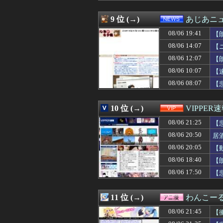
08/06 21:03
【FF14】寝転が
08/06 21:03
【悲報】聖隷クリ
9 位 (→)
あじあニ
08/06 21:03
ホテルビュッフェ
08/06 19:41
08/06 21:03
熊本地震、発生
【
08/06 21:02
【Gジェネエタ
08/06 14:07
【
08/06 21:02
【遊戯王OCG情報】U
08/06 12:07
【
08/06 21:01
【速報】不同意
08/06 21:01
【ウマ娘】昔か
08/06 10:07
【
08/06 21:01
【ウマ娘】まる
08/06 08:07
【
08/06 21:00
【画像】北海道、
08/06 21:00
一番面白いギャ
08/06 21:00
【速報】れいわ新
10 位 (→)
VIPPER
08/06 21:00
【ラブライブ！】
08/06 21:25
【
08/06 21:00
山下美月さん、
08/06 21:00
【東方】獣人キ
08/06 20:50
居
08/06 21:00
【狂気】米政府「
08/06 20:05
【
08/06 21:00
【グラブル】毎
08/06 21:00
08/06 18:40
【悲報】Goog
【
08/06 21:00
Vチューバーっ
08/06 17:50
【
08/06 21:00
普通二輪取った
08/06 21:00
【シャニマス】
08/06 21:00
田中みな実、背
11 位 (→)
わんこー
08/06 21:00
【艦これ】煙幕
08/06 21:45
【
08/06 21:00
【オリックス対楽
08/06 21:00
【仮面ライダー