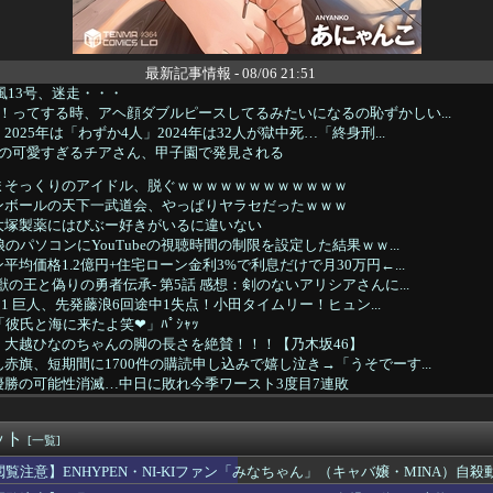
最新記事情報 - 08/06 21:51
風13号、迷走・・・
！ってする時、アヘ顔ダブルピースしてるみたいになるの恥ずかしい...
025年は「わずか4人」2024年は32人が獄中死…「終身刑...
城の可愛すぎるチアさん、甲子園で発見される
まそっくりのアイドル、脱ぐｗｗｗｗｗｗｗｗｗｗｗｗ
ンボールの天下一武道会、やっぱりヤラセだったｗｗｗ
大塚製薬にはびぶー好きがいるに違いない
のパソコンにYouTubeの視聴時間の制限を設定した結果ｗｗ...
均価格1.2億円+住宅ローン金利3%で利息だけで月30万円←...
獣の王と偽りの勇者伝承- 第5話 感想：剣のないアリシアさんに...
2－1 巨人、先発藤浪6回途中1失点！小田タイムリー！ヒュン...
「彼氏と海に来たよ笑❤」ﾊﾟｼｬｯ
、大越ひなのちゃんの脚の長さを絶賛！！！【乃木坂46】
赤旗、短期間に1700件の購読申し込みで嬉し泣き→「うそでーす...
優勝の可能性消滅…中日に敗れ今季ワースト3度目7連敗
て発売するSUVｗｗｗｗｗｗｗ
空港は？！
ット
、無給油で1980km走行しギネス記録を達成
[一覧]
桂正和の描いた最新パ0ツイラストにネット衝撃「この質感の出し方...
閲覧注意】ENHYPEN・NI-KIファン「みなちゃん」（キャバ嬢・MINA）自殺
っと服役終わったで...!性的暴行で通報しやがったあの女殺...