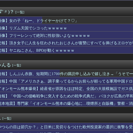
cmしかないから病院行った結果ｗｗｗｗｗｗｗｗｗｗｗwwww
ブチギレ「6人で長居して会計4939円！喋りたいだけなら公園に...
∇'〃)？
[一覧]
ゃん、とち狂ったツイートをする
ロドリ夏イベ第二弾『シンクロする夏のスパークル』明日から開催！...
画像】女の子「ねー、ドライヤーかけて？♡」
onで「GANTZ」が全巻100円ｗｗｗｗｗｗｗｗｗｗ
画像】リズム天国でシコったｗｗｗｗｗ
YPEN・NI-KIファン「みなちゃん」（キャバ嬢・MINA...
りのJリーグ地上波中継キターｗｗｗｗｗｗｗｗ
画像】フリーレンって絶対に性欲強いよなｗｗｗｗｗ
回戦】巨人、8回表2アウト一塁から泉口のタイムリーツーベースで...
悲報】頂き女子に人生を狂わされたおじさんが復讐にすべてを捧げるヱロゲが
ぎだすゲーム配信者の美少女がエロすぎるｗｗｗ
悲報】ヤニねこさん、BPOが動くｗｗｗｗｗ
もいい？」私「急すぎない？」→夫婦喧嘩で家出したという話を聞い...
「ねー、ドライヤーかけて？♡」
ジャー・星よつはさんがかわいいと話題に ウィンク動画や画像など...
ゃんる
[一覧]
ろよ…」「一人で来てんのかな…？ｗ」「腹でけーｗ」一人焼肉ワイ...
横浜 2026/08/06 【大竹6回3失点 ガルシア2安...
速報】しんぶん赤旗、短期間に1700件の購読申し込みで嬉し泣き→「うそで
「チンコの先が子宮に挿入www」←これ有り得るの？ww
「厳重な処罰を求める」
速報】中国「アメリカさぁ、調子乗ってるからお前らが頼ってる軍用中国ドロ
ら預かったHDDの中から、とんでもないモノを発見してしまった
・宇垣美里さん(35)wwwwww
イオンモール熊本爆発】経産省が原因をほぼ特定、全国の大規模施設でガス供
うする？」俺「離婚する可能性あるし面倒だし金かかるし別によくね...
・・【PICKUP】
速報】「中国への侵略戦争に突入するための戦争式典だ」 パヨクが広島の平
ミ「頭を洗ってて『なんか生ぬるいな』と思ったら、後ろで息子が…...
熊本地震】専門家「イオンモール熊本の爆心地に…喫煙所と自販機」警察・消
Aで阪神打線爆発で3タテ阻止に成功wwwwwwwwww
か(元小倉優香)が水着グラビア復帰ｗｗｗｗｗ
26/8/6]DeNAベイスターズ５－１０阪神タイガース 先...
.
[一覧]
のおいなり巻（600円）、卑猥すぎて賛否両論wwwwwwww...
見れる最新アニメwwwwwwwwwww
やつらの目は節穴か？」と日米に見切りをつけた欧州投資家の選択に衝撃を受
さかの楽曲も披露！『三期生LIVE』愛知公演のレポがこちら
りに選んだのは……