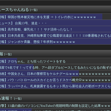
りながら麻雀ができる！Switch2版、携帯麻雀機として滅茶...
ストファーの150km左腕高部くん、10奪三振自責点0で負ける
ュースちゃんねる
[一覧]
で空き時間を作りたくなくて友達に蟹と海老を取ってきてと頼んだ。...
後に居酒屋店内から温泉が吹き出す
朗報】韓国が熊本被災地に水を支援 ⇒ トイレの水にｗｗｗｗｗｗｗ
ーナル】最強の支援機と言えば？
ニュース】 台風13号、迷走・・・
TILITY SELECTION収録『No.101 S・...
朗報】高市首相、爆乳化！！！ サナ活待ったなし！
性交罪の影響で日本でのレイプ認知件数爆増
らの既存キャラにもシナリオの顔アップ演出とか追加してください
速報】日本共産党、沖縄県知事選で公職選挙法違反！！！ 110番通報されて
で私のトレーナーさんみたい♪ ←「これぞ恋愛強者スペ一族…」
悲報】ジャンポケ斉藤、懲役７年求刑ｗｗｗｗｗｗｗ
推定300kgのヒグマ登場ｗｗｗｗｗｗｗｗｗｗｗｗｗｗｗｗｗｗ...
グ漫画ってなんなの？
選組、さん、「いのちの党」に改名🔥WWWWWWWWWWW
速報
[一覧]
セクシーさとキュートな上原歩夢ちゃんのフィギュアが制作決定！【...
悲報】クロちゃん、とち狂ったツイートをする
じんわり吹き出した汗がガチでエグいって・・・
ャラの耳どうなってるの問題
酒屋で4名です！ってする時、アヘ顔ダブルピースしてるみたいになるの恥ず
黒人の梅毒患者399人を治療せず放置したらどうなるか見たろ！」...
動画】中国女さん、日本の警察官をケルナグールｗｗｗｗｗｗｗｗｗｗｗｗｗ
週選別しないといけないアーティファクトの数がまた増えた…
leのエンジニア「AIで仕事がつまらなくなった」
朗報】パウ・パトロールのスカイとか言うドスケベ雌犬🐶ｗｗｗｗｗｗｗｗｗ
てもう男とコラボしても問題ないのでは？
悲報】ラッパーさん、札束披露するもネット民から新社会人の初ボーナスくら
やつが乗るべきバイクｗｗｗｗｗｗｗ
海外の小糸の紹介文（日本語訳）
中ぱっくりドレス横乳ノーブラおっぱい！スリット内腿
る速報！
[一覧]
してんのに大暴れしすぎちゃうか？
衝撃】11歳の娘のパソコンにYouTubeの視聴時間の制限を設定した結果ｗｗｗ
天15回戦】楽天、岸孝之が通算１７３勝目 桑田真澄らに並ぶ勝利...
マイス】「十二支同盟」とも戦うらしいけど