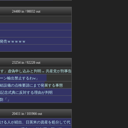
バズッター速報
わんこーる速報！
24480 in / 98032 out
VIPPER速報
ホロちゃんねる
ジャンプ速報
ポッカキット
【サッカー まとめ】サカラ...
なんじぇいスタジアム＠なん...
発売ｗｗｗｗｗ
じわ速 芸能ニュースまとめ
鬼女の宅配便 - 修羅場・...
ぴこ速(〃'∇'〃)？
ラビット速報
23254 in / 92228 out
キニ速
虎速
ーす」虚偽申し込みと判明→ 共産党が刑事告
まとめCUP
ーン輸出禁止するわw」
芸能人の気になる噂
給設備の点検要請にまで発展する事態
芸能人の気になる噂
浮気ちゃんねる
和記念式典に反対する理由が判明
NEWSまとめもりー｜2c...
防「」
阪神タイガースちゃんねる
アナ速‐女子アナ画像速報
ベイスターズ速報＠なんJ
20411 in / 101966 out
mashlife通信
異世界転生まとめ速報
ける人が続出、日英米の資産を処分して代
日向坂46まとめ速報