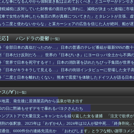
こんな事になるんやから強制置き配は止めておくべき」とユーザーがドン引き、U
半ばの女の子の下着姿、ドスケベすぎるｗｗｗｗｗｗｗｗｗｗｗｗ❤
のは……
費税減税に反対していた財務省の面目が丸潰れに、減税が決まった途端に市場
メリカさぁ、調子乗ってるからお前らが頼ってる軍用中国ドローン輸...
ゲームにハマってどんどん口が悪くなり気性も荒くなった
電車で女性が失神したら無言の男が真横についてきた」とタレントが主張、虚
全員『女』の大家族YouTuberwwwwww
追加主張するも……
もう二度と使わないからな」と某カーシェアの広告を信じた人が絶叫、船が遅
穴か？」と日米に見切りをつけた欧州投資家の選択に衝撃を受ける人...
板が…
こマリで水着ガチャバトル！水着コンプリートできるのはどっちだ！...
16回戦】阪神が連敗ストップで単独首位キープ １２年ぶりの初回...
反応】 パンドラの憂鬱
[一覧]
が降板した途端に打ち出すｗｗｗｗｗｗｗｗ
版・宇垣美里さん(35)ｗｗｗｗｗｗ
外「全部日本の真似だったのか…」 日本の普通のテレビ番組が最新SNSの数
さん「自民党内は消費減税反対が多数！」 → 自民党議員の内部暴...
州「日本だけ反則だろ…」 世界の『日本びいき』にヨーロッパ全土から不満
パーの堀さん、4時間寝てた事がバレる
外「世界で日本を死守するぞ！」 日本の消防署を訪れたちびっ子集団が世界
女性との待ち合わせ場所をラ〇ホ近くのファミレスにした。それで女...
げ育成にスピスティル使うというのもあるのだな
外「日本がキラキラして見える…」 日本の街頭インタビューに登場した女子
いにくすぎてWindows買おうとしたら高くてビビったww...
外「二度と日本を離れたくない」 熊本で震度7を体験したドイツ人が語る日本
日本人の間で『女が破滅的な人生を送るのを楽しむ陰湿な趣味』が流...
パートに申し送りあるかと確認したらいきなりキレられた。このパー...
ゲーム、確率で出現する「イカ」を見るとクラッシュする不具合が発...
(ﾉ∀`)
[一覧]
いに力尽きる
本地震、発生後に居酒屋店内から温泉が吹き出す
フォトナ（CV：黒沢ともよ）が紹介！
和の日に黙祷もせずデモで暴れるパヨクさんたち
のりちゃん、やはりDの一族だったｗｗｗｗ
ャンプストアで大量注文→キャンセルを繰り返した女を逮捕 「注文で欲求が
ジエンドさん、お尻が性的すぎた件ｗｗｗｗｗｗ
16回戦】中日、8回裏1アウト満塁から石川昂弥の2点タイムリー...
期刑の仮釈放、2025年は「わずか4人」2024年は32人が獄中死…「終身刑化
国製メガソーラーを締め出しｗｗｗ
同通信、6000件分の連絡先流出か 「おわびします」とラフな軽い謝罪コメ
のティファwwwwww