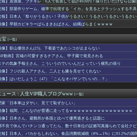
悲報】居酒屋、ブチギレ「6人で長居して会計4939円！喋りたいだけなら公
ーでスヌーピーのでっかい人形を二人でなんとかとってやろうと悪戦...
悲報】部屋作りゲーム、確率で出現する「イカ」を見るとクラッシュする不具
の野球部女子マネ、あざといウィンクでお前らの心を鷲掴みｗｗｗｗ...
ら様……？」あきら「……白石」
悲報】日本人「祭りがうるさい！子供がうるさい！うるさいうるさいうるさい
を曲げ、3日間口もきかず家で食事もしない旦那。もうすぐ誕生日だ...
画像】早朝カビキラーばらまきおばさん、結構ばらまくｗｗｗｗ
増えているらしい･･･
彼女がいるんだが、妊娠したので生まれる前に籍を入れたいと言われ...
代表、食料品の消費減税「天下の愚策だ」と批判
お宝
[一覧]
ウェーデン】美味しいミートボール【ポーランドボール】
画像】影山優佳さん(25)、下着姿であたシコが止まらない
にはゴリラがいた←これマジ！？
題と全く関係ないどうでもいいことで割り込んでくる職場の年配女性...
GIF動画】宮城の可愛すぎるチアさん、甲子園で発見される
話だ、手伝え」偏頭痛の彼女を胸に眠らせたまま犬の散歩を断った1...
ステの気象予報士さん、こういうのでいいんだよっていう横乳の張り
ンボム、会社車でバス専用車線を走行し罰金」→「たいしたことない...
00回以上聴いたJ-POP、この5曲」
画像】フジの新人アナさん、二人とも腋を見せてくれない
タはなぜエナジードリンク飲んでるアピールするんや
画像】はいだしょうこ（47）「こんなオバサンでいいの…？」
ビドゥンガンダム「ビーム弾きます、ビーム曲げられます、空飛びま...
、生放送で高校時代の制服を着てしまうｗｗｗｗｗｗｗｗｗｗｗｗｗ...
なってしまった...... 」
ュース : 人生VIP職人ブログwww
[一覧]
回戦】巨人が7回表に逆転！代打・ダルベックが逆転2点タイムリー...
門家「日本車はダサい、見てて恥ずかしい」
車が電柱に衝突「居眠りをしてしまった」同乗していた県議を含め男...
画像】福岡、こんなのが普通に走ってるｗｗｗｗｗｗｗｗｗｗｗｗｗｗｗｗ
年W杯は?」韓国サッカーに衝撃的不祥事！W杯予選でレフリーへの...
画像】日本さん、避難所が各国と比べて優秀過ぎると話題に
！ってする時、アヘ顔ダブルピースしてるみたいになるの恥ずかしい...
調不良で休んでパチンコ通ってたら、数十日単位の証拠写真撮られて会社クビ
miniが大赤字、史上初のマイナスキャッシュフローに陥る
Nで見つけた一定の人にバカ刺さりそうなオモチャがコチラｗｗｗｗ...
悲報】日本人、バカかもしれない。食品消費税減税（8%→1%）に93.2%の