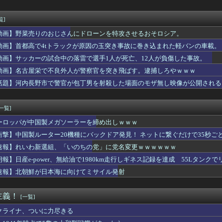
んな使う？
奴って大概仕事ができない人間だよな
成功者になれた…｢とんねるず｣｢おニャン子｣｢AKB｣とヒッ...
覧]
全公演違うのか... 三期生ライブ愛知公演、終演後の様子・レ...
動画】野菜売りのおじさんにドローンを特攻させるおそロシア。
本爆発】経産省が原因をほぼ特定、全国の大規模施設でガス供給設備...
stagramとTikTokを開設！！！【乃木坂46】
動画】首都高で4tトラックが原因の玉突き事故に巻き込まれた軽バンの車載。
谷姉妹、パンチラしてしまうｗｗｗｗｗｗｗｗｗｗｗｗｗｗｗｗｗ
動画】サッカーの試合中の落雷で選手1人が死亡、12人が負傷した事故。
が総理大臣になったら中国に謝罪しに行きます」
動画】名古屋栄で不良外人が警察官を突き飛ばす。逮捕しろやｗｗｗ
事告訴 「しんぶん赤旗」１７００件以上の虚偽購読申し込み 「厳...
】大阪で警察に射殺された男の動画、エグい 撃たれてから叫びなが...
話題】河内長野市で警官が包丁男を射殺した場面のモザ無し映像が公開される
ンチトヨタなんだけど
[一覧]
ーロッパが中国製メガソーラーを締め出しｗｗｗ
衝撃】中国製ルーター20機種にバックドア発見！ ネットに繋ぐだけで35秒ご
速報】れいわ新選組、「いのちの党」に党名変更ｗｗｗｗｗｗ
朗報】日産e-power、無給油で1980km走行しギネス記録を達成 55Lタンクでリ
速報】北朝鮮が日本海に向けてミサイル発射
主義！
[一覧]
クライナ、ついに力尽きる