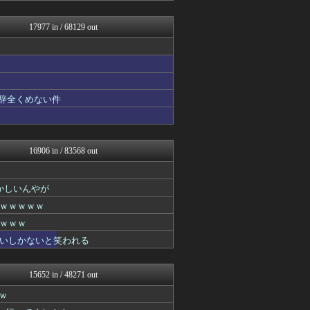
馬鳥速報
日刊やきう速報
17977 in / 68129 out
修羅の華-家庭・生活まとめ
痛いニュース(ﾉ∀`)
GUNDAM.LOG｜ガン...
スターライト速報 -遊戯王...
凹凸ちゃんねる 発達障害・...
うまぴょいチャンネル -ウ...
も辞全くめない件
ウマ娘まとめ速報うまろぐ
登山ちゃんねる
ああ言えばForYou
アルファルファモザイク＠ネ...
16906 in / 83568 out
コンテンツ・声優 | ラブ...
乃木通 乃木坂46櫻坂46...
2ch東方スレ観測所
かしいんやが
哲学ニュースnwk
ｗｗｗｗｗ
ミニゴブ速報 ～グラブルま...
投資ちゃんねる
ｗｗｗ
ゲーム実況者速報＠YouT...
いしかないと笑われる
バイク速報
それからの出来事() アイ...
アイドル・女子アナ★吟じま...
15652 in / 48271 out
あ艦これ ～艦隊これくしょ...
ｗ
なんじぇいスタジアム＠なん...
ヒーローNEWS