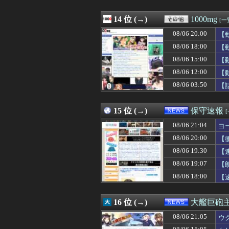
08/06 20:46
Amazonってそ
08/06 20:45
飲み会に来ない
08/06 20:41
14 位 (→)
責任を取らないから
1000mg
[一
08/06 20:41
【日向坂46】これ
08/06 20:00
【
08/06 20:40
【イオンモール熊
08/06 20:40
08/06 18:00
乃木坂グッズ公式In
【
08/06 20:40
【画像】阿佐ヶ
08/06 15:00
【
08/06 20:40
前泊博盛氏「私
08/06 12:00
【
08/06 20:40
【！】共産党が刑
08/06 20:40
【閲覧注意・動画
08/06 03:50
【
08/06 20:38
トヨタ嫌いのア
15 位 (→)
保守速報
08/06 21:04
ヨ
08/06 20:00
【
08/06 19:30
【
08/06 19:07
【
08/06 18:00
【
16 位 (→)
大艦巨砲
08/06 21:05
ウ