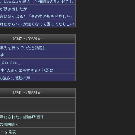
berEatsが導入した強制置き配が起こし
なんJミュージアム
が動き出したが……
おーるじゃんる
おうち速報
言疑惑が出ると「その男の垢を発見した」
ぶる速-VIP
れたからバスが無くなって困ってたりこの
U-1 NEWS.
トレンドの通り道
なんじぇいスタジアム＠なん...
19347 in / 39389 out
なんJ（まとめては）いかん...
不思議.net - 5ch...
十年先を行っていたと話題に
政経ワロスまとめニュース♪
の声
なんJ PRIDE
をメロメロに
修羅場ライフ速報
ウマ娘うまぴょい速報
高生4人組がエモすぎると話題に
ニュース30over
の強さに感動の声
アニゲー速報
子育てちゃんねる
わんこーる速報！
18241 in / 56334 out
えすえすログ
大艦巨砲主義！
げぇ速
おたくみくす 声優まとめ
満たされた」総額43億円
女子アナお宝画像速報－5c...
なんじぇいスタジアム＠なん...
」の傾向続く
保守速報
ントを発表
いたしん！