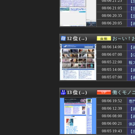
08/06 21:25
【
08/06 21:00
UFOキャッチャ
08/06 21:05
【
08/06 21:00
【動画】仙台育英
08/06 20:35
08/06 21:00
白石「あ、あき
【
08/06 21:00
些細なことでヘソ
08/06 20:05
【
08/06 21:00
泳げない子どもが
08/06 21:00
２年付き合ってる
08/06 21:00
【参政党】神谷
12 位 (→)
お～い！
08/06 21:00
【アメリカ-ス
08/06 14:00
【
08/06 21:00
古いパチンコ屋
08/06 21:00
【胸糞】会話に話
08/06 07:00
【
08/06 21:00
「20分で終わる
08/05 22:00
報
08/06 21:00
韓国人「リュ・ス
08/05 14:00
08/06 21:00
【朗報】韓国人「1
【
08/06 21:00
大学生のキモオ
08/05 07:00
【
08/06 20:59
【SEED】フォ
08/06 20:59
【画像】女子アナ
08/06 20:55
P「春香がヤンデレに
13 位 (→)
働くモノニ
08/06 20:55
【広島対巨人14
08/06 19:52
専
08/06 20:55
日本共産党の街宣
08/06 20:53
オスナ、退場
08/06 12:39
【
08/06 20:51
外国人「2002
08/06 08:00
【
08/06 20:50
居酒屋で4名です
08/06 00:21
体
08/06 20:49
Google、Ge
08/06 20:47
【衝撃】SHIE
08/05 19:43
【