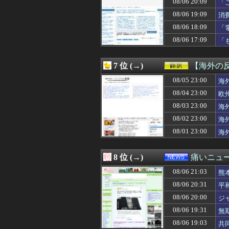
08/06 20:09
「
08/06 21:10
【画像】30代
た
08/06 19:09
消
08/06 21:10
【速報】中国「ア
08/06 21:09
彼がオンライン
08/06 18:09
「
08/06 21:09
【画像】子供7人が
と
08/06 17:09
「
08/06 21:09
「やつらの目は節
看
08/06 21:09
【ホロライブ】ぺ
08/06 21:09
【DeNA対阪神
7 位 (→)
【海外の
08/06 21:09
中日打線、金丸
08/06 21:09
08/05 23:00
【画像】令和最新
海
08/06 21:08
【悲報】マスコミ
08/04 23:00
欧
08/06 21:07
ショートスリー
08/03 23:00
海
08/06 21:06
同僚が紹介された
08/06 21:06
【8月LOH】逃
08/02 23:00
海
08/06 21:05
mac bookが使
08/01 23:00
海
08/06 21:05
【画像】韓国人「
08/06 21:05
休んだ翌日、先輩
08/06 21:05
【悲報】部屋作り
8 位 (→)
痛いニュース
08/06 21:05
「かぐや姫」
08/06 21:03
08/06 21:05
ウクライナ、つ
熊
08/06 21:05
【FE万紫千紅】
08/06 20:31
平
08/06 21:05
【朗報】水瀬い
08/06 20:00
ジ
08/06 21:05
【画像】アイナ
08/06 21:04
【中日対ヤクルト
08/06 19:31
無
08/06 21:04
ヨーロッパが中
08/06 19:03
共
08/06 21:03
【画像】セトカン