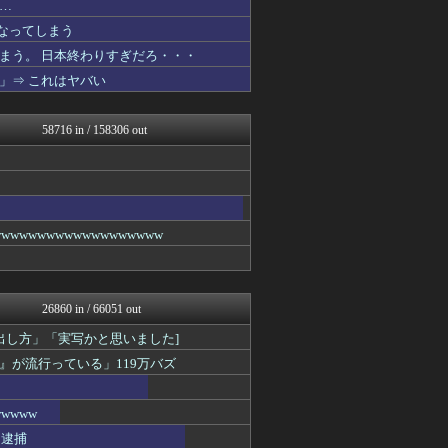
…
海外トークログ
ぐら速 -声優まとめ速報-
なってしまう
ツバメ速報＠ヤクルトスワロ...
まう。 日本終わりすぎだろ・・・
筋肉速報
」⇒ これはヤバい
なんJ（まとめては）いかん...
やみ速@なんJ西武まとめ
乃木坂46まとめ 乃木りん...
58716 in / 158306 out
気団談
ルフレch. - ファイア...
なんじぇいスタジアム＠なん...
芸能人の気になる噂
阪神タイガースちゃんねる
アルファルファモザイク＠ネ...
wwwwwwwwwwwwwww
スターライト速報 -遊戯王...
みんな知ってた？【海外の反...
原神速報 | GENSHI...
カンダタ速報
26860 in / 66051 out
ポリー速報
修羅場ハザード -復讐・D...
出し方」「実写かと思いました]
日本第一！ニュース録
が流行っている」119万バズ
モンハンまとめ速報【モンハ...
ぶる速-VIP
なんじぇいスタジアム＠なん...
wwww
ヒーローNEWS
り逮捕
資格ちゃんねる