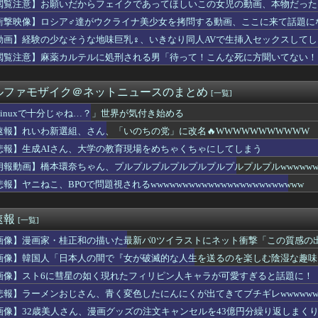
閲覧注意】お願いだからフェイクであってほしいこの女児の動画、本物だった
韓国サッカー協会、W杯・五輪で複数回の性接待を行い審判を買収し...
女性声優さん、いきなり水着姿をXで披露ｗｗｗｗ
衝撃映像】ロシア♂達がウクライナ美少女を拷問する動画、ここに来て話題に
ルト0-5中日 完封負けで7連敗…増居が6回無失点
動画】経験の少なそうな地味巨乳♀、いきなり同人AVで生挿入セックスしてし
小椋久美子さん、潮田玲子さんとの不仲説に言及 オグシオ時代「比...
怠慢プレー 走ればセーフだったのにベンチへ帰ろうとしてしまうｗ...
閲覧注意】麻薬カルテルに処刑される男「待って！こんな死に方聞いてない！
この帽子かぶってる人はガチ西武ファン
復帰できない体調不良」ってマジで大丈夫なん？
ルファモザイク＠ネットニュースのまとめ
[一覧]
うだい！」←どこからアウト？
これ速攻でFEHに実装されそう
Linuxで十分じゃね…？」世界が気付き始める
16回戦】中日が交流戦後初の3タテ！3位ヤクルトと3差 今季9...
速報】れいわ新選組、さん、「いのちの党」に改名🔥WWWWWWWWWWW
さん(32)3900の顔を隠して完全体になる
、ヒロインで熊本に触れ思わず涙
悲報】生成AIさん、大学の教育現場をめちゃくちゃにしてしまう
分じゃね…？」世界が気付き始める
朗報動画】橋本環奈ちゃん、プルプルプルプルプルプルプルプルプルwwwwwwwww
☆戯☆王デュエルモンスターズ×コラボカフェ本舗BLANC アニ...
ickup05164706】
報】ヤニねこ、BPOで問題視されるwwwwwwwwwwwwwwwwwwwwwwww
あった。だが金メダルは食えない」ベルリン五輪4冠の彼が帰国後に...
トこれは圧倒的メインヒロイン 今までのものを全て過去にする
ッコいい竜騎士が活躍するゲーム最高だよな
速報
[一覧]
・福岡で今季初勝利！チーム一丸で勝利もぎとる
んて古臭いし、賢く育たなかったらどうするの？」私「そこまで言う...
画像】漫画家・桂正和の描いた最新パ0ツイラストにネット衝撃「この質感の
新たな党名は「いのちの党」 略称は「いのち」
画像】韓国人「日本人の間で『女が破滅的な人生を送るのを楽しむ陰湿な趣味』
ズ】ワイルズの価格改定に文句言ってる奴らは社会を知らない引きこ...
平、重機メーカーのアンバサダーに就任ｗｗｗ
画像】スト6に彗星の如く現れたフィリピン人キャラが可愛すぎると話題に！
日本ハム17回戦】日本ハムが8回に一挙4点で勝ち越し対鷹3勝目...
悲報】ラーメンおじさん、青く変色したにんにくが出てきてブチギレwwwwww
n: Fighting Souls】デッドプールキャラ...
画像】32歳美人さん、漫画グッズの注文キャンセルを43億円分繰り返しまく
れたオッサン、最近母を亡くして精神的ショックを受けていたと判明