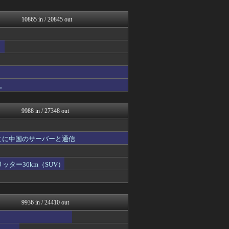
理想ちゃんねる
育児板拾い読み
AKB48タイムズ（AKB...
10865 in / 20845 out
日向坂46まとめもり～
おーるじゃんる
坂道情報通～乃木坂46まと...
なんJミュージアム
にゅーすアルー！
もえるあじあ(･∀･)
キニ速
。
サイ速
9988 in / 27348 out
とに中国のサーバーと通信
ッター36km（SUV）
9936 in / 24410 out