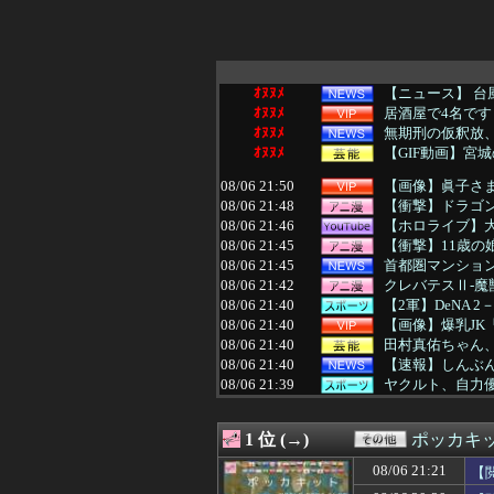
ｵﾇﾇﾒ
【ニュース】 台
ｵﾇﾇﾒ
居酒屋で4名です
ｵﾇﾇﾒ
無期刑の仮釈放、2
ｵﾇﾇﾒ
【GIF動画】宮
08/06 21:50
【画像】眞子さ
08/06 21:48
【衝撃】ドラゴ
08/06 21:46
【ホロライブ】
08/06 21:45
【衝撃】11歳の娘
08/06 21:45
首都圏マンション平
08/06 21:42
クレバテスⅡ-魔
08/06 21:40
【2軍】DeNA 
08/06 21:40
【画像】爆乳JK
08/06 21:40
田村真佑ちゃん
08/06 21:40
【速報】しんぶん
08/06 21:39
ヤクルト、自力
08/06 21:38
日産が社運をかけ
08/06 21:38
廃止すべき地方
1 位 (→)
ポッカキ
08/06 21:35
日産e-power
08/06 21:35
【画像】漫画家・
08/06 21:21
【
08/06 21:35
彡(●)(●)「や