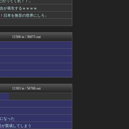
園に行ってくれ！！」
ほんわかMkⅡ
合が発生するｗｗｗｗ
キニ速
SS 森きのこ！
！日本を無音の世界にしろ」
渡る世間はキチばかり - ...
明日は何を食べようか
かぞくちゃんねる
みそパンNEWS
11506 in / 36075 out
ポーランドボール 翻訳
パチンコ・パチスロ.com
修羅場まとめ速報
私が悪いの？【海外の反応】
韓国ニュース反応まとめ
ニチカン！
カンダタ速報
ガンダムブログ（情報戦仕様...
まとめたニュース
あやめ速報-SSまとめ-
11303 in / 56768 out
なんじぇいスタジアム＠なん...
国難にあってもの申す！！
なんJ PRIDE
NO FOOTY NO L...
VIPPER速報
になった
かせまと！
スマブラ屋さん | スマブ...
国民が賛成してしまう