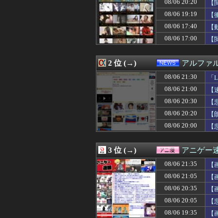
08/06 20:20
【
08/06 21:35
【激震】韓国人「
08/06 21:35
【ウマ娘】新人
08/06 19:19
【
08/06 21:35
【試合結果】ヤク
08/06 17:40
【
08/06 21:34
【バドミントン】
08/06 17:00
08/06 21:34
広島・モンテロ、
【
08/06 21:34
【画像】電車で
08/06 21:32
増田三莉音の「
2 位 (→)
アルファ
08/06 21:31
「それ1個ちょ
08/06 21:30
【FE万紫千紅】
08/06 21:30
「
08/06 21:30
【中日対ヤクルト
08/06 21:00
【
08/06 21:30
【画像】岡田紗佳
08/06 21:30
熊本出身の大竹
08/06 20:30
【
08/06 21:30
「Linuxで十
08/06 20:20
【
08/06 21:30
【遊戯王情報】遊
【P
08/06 20:00
【悲
08/06 21:30
「金メダルは4つ
08/06 21:30
【原神】オデッ
08/06 21:30
FF4とかいうカ
3 位 (→)
アニゲー
08/06 21:29
日本ハム、鬼門
08/06 21:29
友人「『～恵』な
08/06 21:35
【
08/06 21:29
れいわ新選組、
08/06 21:05
【
08/06 21:28
【モンハンワイル
08/06 21:27
08/06 20:35
【画像】大谷翔
【
08/06 21:26
【ソフトバンク対
08/06 20:05
【
08/06 21:26
【MARVEL Tōko
08/06 19:35
【
08/06 21:26
【悲報】射殺さ