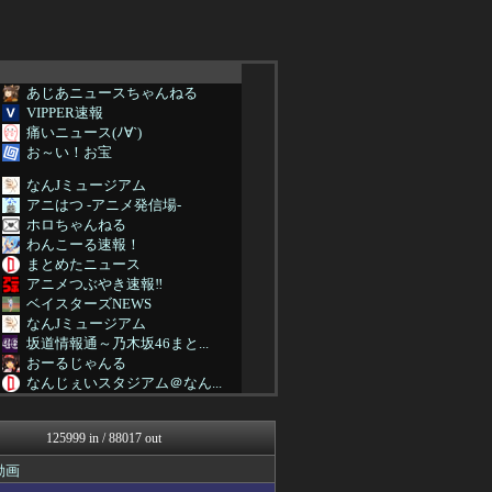
あじあニュースちゃんねる
VIPPER速報
痛いニュース(ﾉ∀`)
お～い！お宝
なんJミュージアム
アニはつ -アニメ発信場-
ホロちゃんねる
わんこーる速報！
まとめたニュース
アニメつぶやき速報‼︎
ベイスターズNEWS
なんJミュージアム
坂道情報通～乃木坂46まと...
おーるじゃんる
なんじぇいスタジアム＠なん...
サイ速
軍事・ミリタリー速報☆彡
125999 in / 88017 out
ゆめ痛 -自動車まとめブロ...
アニゲー速報
動画
不思議.net - 5ch...