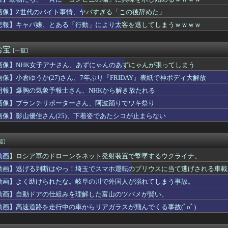
りにされて被害届出したんやけど示談金どれくらいいけそう？？？
にじさんじ がんばらないボイス」「にじさんじ 束縛ボイス Vo...
画像】Z世代のバイト事情、ヤバすぎる「この後辞めた」
ファースト』初週、Switch1,858本
悲報】キャバ嬢、とある「行動」により太客を逃してしまうｗｗｗｗ
デュエル情報】君臨のヘッドライナーにイラスト違いの「アインソフ...
子園で自分の県が負けた、じゃあ他の九州の県を応援しよう」←これ
じ何者？」「上手すぎる…」横浜FMの16歳超逸材が開幕Jデビュ...
お宝
[一覧]
ッド「サンドローネ確保勢おめでとう～パチパチ」って動画出してて...
画像】NHK女子アナさん、あずにゃんのあずにゃんが張ってしまう
リスタル・パレス、日本代表DF冨安健洋の加入を発表！
ター尊重を掲げた人気ゲームのAIチャットアプリ、◯◯界隈がブチ...
画像】小倉ゆうか(27)さん、7年ぶり『FRIDAY』表紙で神ボディ大解放
者・尾田栄一郎が描いた担当編集の似顔絵「ムダに東大卒」
朗報】爆胸の気象予報士さん、NHKから解き放たれる
軍の船が衝突2人死亡 南シナ海でフィリピン船を追跡中、公表まで...
0年目のワイ、転職するか迷う・・・・・・・・・
画像】ブランチリポーターさん、阿波踊りでワキ祭り
のバイト事情、ヤバすぎる「この後辞めた」
画像】影山優佳さん(25)、下着姿であたシコが止まらない
0万の風俗嬢を助けた結果ｗｗｗｗｗｗｗｗｗｗwwww
女子アナ脊山麻理子さん(46)イメージDVDを出してしまう
あかん、カツ丼が美味しすぎる……せや！」
覧]
ボー池田、女子アナと結婚ｗｗｗｗｗｗｗｗｗ
動画】ロシア軍のドローンをネット発射装置で撃墜するウクライナ。
蔭寺さん「みんな右とか左とか拘りすぎ。思想関係なく応援しようよ...
Sりりぴ(12)、近影ｗｗｗｗｗｗｗｗｗｗ
動画】逃げる判断はやっ！埼玉でスマホ運転のプリウスに当て逃げされる車載
の移籍はまたしても一筋縄ではいかず？スタッド・ランス会長が残留...
動画】よく助けられたな。岐阜の川で外国人が溺れてしまう事故。
なんかプール入ってたら学生にめっちゃ見られたw」
動画】自動ドアの仕組みを理解した富山のツバメが賢い。
入れ派のパヨおばさん、自分の家に来られたら全力で拒否るｗｗｗｗ...
 Hammer：ダウンロード・フェスティバル史上最高の13の...
動画】高速道路を走行中の車からリアガラスが飛んでくる事故(ﾟoﾟ)
まだに勝ちパの中継ぎクローザーの序列を決め切れない
ライオンさん、溶ける