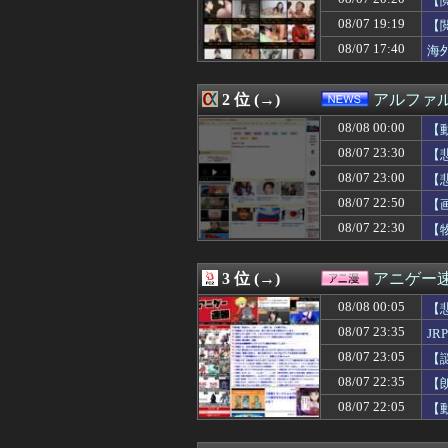
【
08/08 00:10
【急いで引っ越せ
08/07 19:19
【
08/08 00:09
篠笛やってみた
08/07 17:40
08/08 00:09
反斎藤知事派が本
海
08/08 00:07
日本をダメにし
08/08 00:07
【驚愕】J1岡山
2 位 (→)
アルファ
08/08 00:07
『これ描いて死ね
08/08 00:06
【ウマ娘】海外の
08/08 00:00
【
08/08 00:06
女の子が私のオニ
08/07 23:30
【
08/08 00:05
【画像】欲求満
08/08 00:05
共産主義、社会
08/07 23:00
【
08/08 00:05
【悲報】「HUNT
08/07 22:50
【
08/08 00:05
【悲報】トレパク
【H
08/07 22:30
【
08/08 00:05
【悲報】学歴系Yo
08/08 00:05
【驚愕】性行為を
08/08 00:05
33歳くらいか
3 位 (→)
アニゲー
08/08 00:04
【生成AI漫画
08/08 00:04
【朗報】声優の
08/08 00:05
【
08/08 00:03
税務署員1億円
08/07 23:35
J
08/08 00:03
婚約者との喧嘩を
08/08 00:03
08/07 23:05
【悲報】これか
【
08/08 00:03
【動画像】女の子
08/07 22:35
【
08/08 00:02
無双するガンダ
08/07 22:05
【
08/08 00:01
【ウマ娘】南武
08/08 00:01
【朗報】NGT48 
08/08 00:01
ASDなんやが『