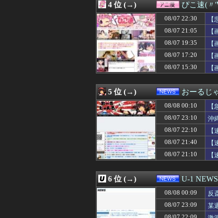
4 位 (→)
ぴこ速(〃'
08/08 00:01
PCパーツ高すぎ
08/08 00:00
【悲報】仙台育英
08/07 22:30
【
08/08 00:00
【ウマ娘】ジェン
08/07 21:05
【
08/08 00:00
日本人女性イン
08/07 19:35
08/08 00:00
【学マス】AIラ
【
08/08 00:00
冷やし中華と冷
08/07 17:20
【
08/08 00:00
宮崎駿「心の穴を
08/07 15:30
【
08/08 00:00
トメ「旅行中はウ
08/08 00:00
【動画】ロシア
08/08 00:00
【遊戯王情報】Yu-Gi
5 位 (→)
おーるじ
08/08 00:00
加藤純一さん、
08/08 00:00
44歳バツイチな
08/08 00:10
【
08/08 00:00
阪神・藤川監督、
08/07 23:10
沖
08/08 00:00
【グラブル】カ
た
08/07 22:10
08/08 00:00
【動画】女子高
【
08/08 00:00
松尾美佑ちゃんの
08/07 21:40
【
08/08 00:00
沖縄尚学のチア
08/07 21:10
【
08/08 00:00
【画像あり】居酒
08/08 00:00
旧アニメ版「X-
08/08 00:00
【ラブライブ！】
6 位 (→)
U-1 NEWS
08/08 00:00
姑「子供いないん
08/08 00:00
漫画ゲームアニ
08/08 00:09
反
08/08 00:00
【批判】ラノベ作
08/07 23:09
某
08/08 00:00
高市首相、秋の内
呆
08/07 22:09
激