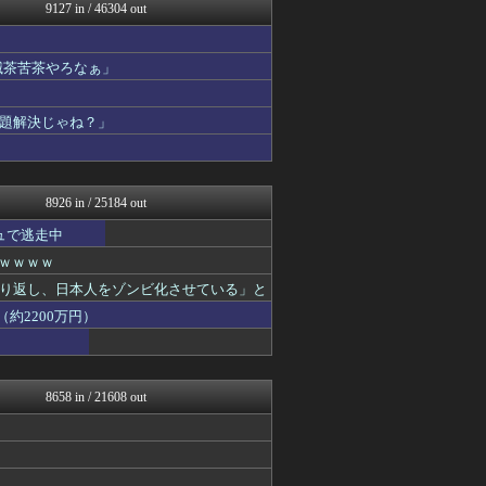
城プロRE速報 -城プロR...
9127 in / 46304 out
まとめCUP
ゴールデンタイムズ
理想ちゃんねる
滅茶苦茶やろなぁ」
NEWSまとめもりー｜2c...
哲学ニュースnwk
題解決じゃね？」
浮気ちゃんねる
なんJクエスト
正義の見方
mashlife通信
8926 in / 25184 out
ュで逃走中
ｗｗｗｗｗ
り返し、日本人をゾンビ化させている」と
約2200万円）
8658 in / 21608 out