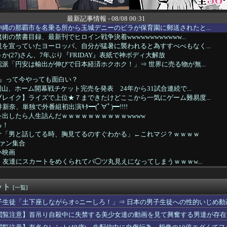
最新記事情報 - 08/08 00:31
縄の那覇市を名乗る所から玉城デニーのビラが保育園に郵送されたと...
の禁書目録、最新刊でヒロイン戦争決着wwwwwwwwwwww...
を宣っていたヨーロッパ、自分が猛暑に襲われると為すすべべもなく...
か(27)さん、7年ぶり『FRIDAY』表紙で神ボディ大解放
派「円安は輸出が伸びで日本経済ホクホク！」⇒ 世界に売る物が無...
3』って今やっても面白い？
岡山、ホーム開幕戦チケット完売を発表 24年から31試合連続で...
レイク】ライズで上位★７まできたけどここから一気にゲーム難易度...
新奈、単独で外番組初出演ｷﾀ━(ﾟ∀ﾟ)━!!!!
出したら人生詰んだｗｗｗｗｗｗｗｗｗｗwwww
る！
ナ「男と話してる時、胸見てるのすぐわかる」←これマジ？ｗｗｗｗ
ファン集合
い映画
、友達にスカートをめくられてパ◯ツ丸見えになってしまうｗｗｗw...
裸なドスケベコスプレイヤーの身体がエロすぎるｗｗｗ
ールで泳いでる姿を公開！！！【元乃木坂46】
ット
「パイスラッシュ///」
[一覧]
い。子供を保育園に送迎して家に戻らず誰かとコーヒーを飲んでる
子生徒「土下座しながらオ○ニーしろ！」⇒ 日本の男子生徒への性的いじめ動
ジ氏、冷やし中華を完全否定した『理由』、ガチでヤバイ・・・・・・
閲覧注意】首吊り自殺中に失禁する美少女達の動画を見て興奮する男達が存在
パー「寝たほうがいいよ」の一言にブチギレｗｗｗｗｗ（動画あり）
時間ドラマがスゴイ、セクシー女優のナマ乳をモロ流し