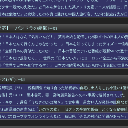
本爆発】なぜ再入館できた？ハビタ幹部は「モール職員は引き止めな...
そも深海ってなんか悪いことしたの
ピクサー最大の失敗だ」と日本を舞台にした某アメリカ産アニメが話題に、日
ングで義父がやって来た。流石に家に上がらないだろと思ってたら、...
日本は危険だ」と吹聴したのを真に受けた中国人旅行客、だが代替旅行先が日
「もし可能なら修学旅行や平和学習の小学生に腐敗した遺体の臭いを...
6のトレーラーをNetflixで先行公開wwwwwwwww...
近所のファミレスで、そこの店員にバカにされるようになった」俺「...
反応】 パンドラの憂鬱
[一覧]
お願い。うちの子がパパって呼んでもいいよね？」旦那「それは無理...
「自己批判」を密告合戦に変えて幹部を黙らせる
外「日本人はなんて気高いんだ！」 英高級紙も驚愕した極限の中の日本人の
いくらの時計を着けてるんや？
外「日本なんて行くんじゃなかった…」 日本を知ってしまったディズニー信
ってモビルスーツに簡単に落とされるけど
外「全部日本の真似だったのか…」 日本の普通のテレビ番組が最新SNSの数
首相の感動的なBGMをつけた熊本訪問の感動ムービーを投稿
ッズ売り上げランキング、1位が意外すぎるwwwwwwww
州「日本だけ反則だろ…」 世界の『日本びいき』にヨーロッパ全土から不満
イメージが墜落
外「世界で日本を死守するぞ！」 日本の消防署を訪れたちびっ子集団が世界
た「女性天皇」 [8/7]
はいいなぁ」ニート「それではニートのスケジュールをご覧ください」
ちゃん知らないってマジ！？
(ﾉ∀`)
[一覧]
らどっかから借金して踏み倒そうと思うんだけど・・・
のか謎な職業てあるよな？
税局職員（25）、税務調査で知り合った納税者の自宅に出入りしお小遣い1億50
ってるまゆ毛はNG、8割の女性「整えるべき」
芸能】元EXILE・黒木啓司、妻・宮崎麗果被告へのDV事案で逮捕されてい
りにされて被害届出したんやけど示談金どれくらいいけそう？？？
傷の怪我
ン・キホーテ露店「うなぎのかば焼き」で食中毒 男女14人が発熱や腹痛な
げたけど質問ある？
は女性、イザベラ王女の姿も…デンマークが新たな兵役制度開始！
いわ新選組の新党名は「いのちの党」 旧グッズ半額で販売 どうなる秘書給
、一斉に「コンビニの棚」に興味を示し始めるｗｗｗｗ
員がバスローブ姿でオンライン会見に 秋田県「会見の対応に問題があった」
国サッカーの2002年ベスト4の実力は、実際にはどれくらい認め...
2歳だけど仕事ない、てかバイトすら落ちる日々