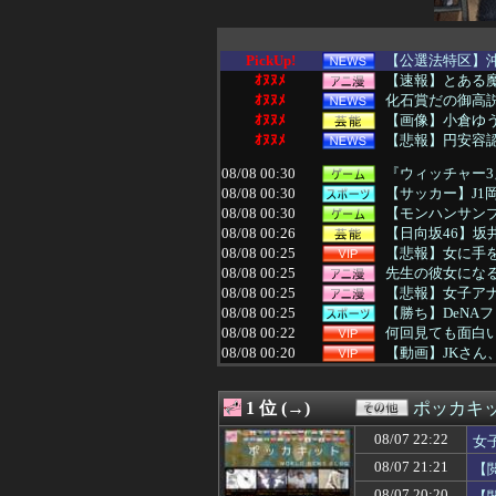
PickUp!
【公選法特区】沖
ｵﾇﾇﾒ
【速報】とある魔術
ｵﾇﾇﾒ
化石賞だの御高説
ｵﾇﾇﾒ
【画像】小倉ゆう
ｵﾇﾇﾒ
【悲報】円安容認
08/08 00:30
『ウィッチャー
08/08 00:30
【サッカー】J1
08/08 00:30
【モンハンサンブ
08/08 00:26
【日向坂46】坂井
08/08 00:25
【悲報】女に手を
08/08 00:25
先生の彼女にな
08/08 00:25
【悲報】女子ア
08/08 00:25
【勝ち】DeNA
08/08 00:22
何回見ても面白
08/08 00:20
【動画】JKさん
08/08 00:19
【画像】ほぼ全
08/08 00:19
与田ちゃん、プ
1 位 (→)
ポッカキ
08/08 00:15
【画像】台湾女子
08/08 00:12
嫁の動きが怪し
08/07 22:22
女
08/08 00:12
【悲報】リュウ
08/07 21:21
【
08/08 00:11
ショートスリー
08/08 00:10
【画像】昔の2
08/07 20:20