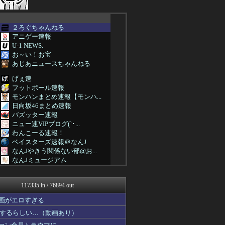
２ろぐちゃんねる
アニゲー速報
U-1 NEWS.
お～い！お宝
あじあニュースちゃんねる
げぇ速
フットボール速報
モンハンまとめ速報【モンハ...
日向坂46まとめ速報
バズッター速報
ニュー速VIPブログ(`･...
わんこーる速報！
ベイスターズ速報＠なんJ
なんJやきう関係ない部@お...
なんJミュージアム
じわ速 芸能ニュースまとめ
坂道情報通～乃木坂46まと...
117335 in / 76894 out
まとめCUP
浮気ちゃんねる
画がエロすぎる
NEWSまとめもりー｜2c...
するらしい…（動画あり）
mashlife通信
まとめ芸能＠美女画像まとめ...