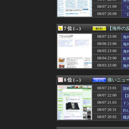
08/08 00:00
【イオンモール熊
08/08 00:00
【艦これ】そも
08/07 21:09
「
08/08 00:00
体調が悪いタイミ
08/07 20:09
「
08/08 00:00
元原爆資料館館長
08/08 00:00
ロックスター、GTA
08/08 00:00
友人「昼はいつも
7 位 (→)
【海外の
08/08 00:00
コトメ「父親役を
08/08 00:00
08/07 23:00
毛沢東、党内の
海
08/08 00:00
お前らくんは、
08/06 23:00
海
08/08 00:00
ガンダムの戦艦
08/05 23:00
海
08/07 23:59
首相官邸、高市
08/07 23:58
乃木坂野球部のグ
08/04 23:00
欧
08/07 23:56
韓国サッカーの
08/03 23:00
海
08/07 23:55
朝鮮日報 幻となっ
08/07 23:54
社会人「ニート
08/07 23:52
今の子はコニー
8 位 (→)
痛いニュース
08/07 23:51
マジで金無いか
08/07 23:01
08/07 23:50
どうやってなる
国
08/07 23:50
長い、太い、下が
08/07 22:00
【
08/07 23:50
上司からタコ殴
損
08/07 21:03
ド
08/07 23:49
不動産屋立ち上
08/07 23:47
徴集兵の20％
08/07 20:31
れ
08/07 23:45
【謎】動物たち
08/07 20:02
職
08/07 23:45
韓国人「海外で韓
08/07 23:45
早稲田政経卒3