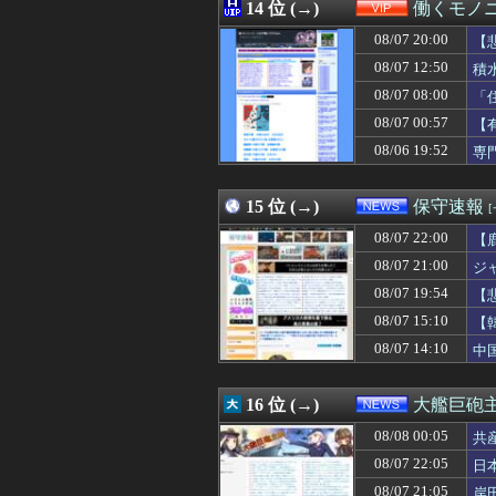
08/07 23:15
14 位 (→)
【城プロ】国内
働くモノニ
08/07 23:15
【動画】女さん、
08/07 20:00
【
08/07 23:14
【悲報】ポケポケ
08/07 23:13
08/07 12:50
Amazonでモン
積
08/07 23:12
【悲報】ケンコバ
08/07 08:00
「
08/07 23:12
５大、肉食じゃな
08/07 00:57
【
08/07 23:12
有給使って旦那
08/07 23:11
【悲報】「舌を入
08/06 19:52
専
08/07 23:11
【悲報】テレ朝「
08/07 23:11
鈴木奈々「垂れて
15 位 (→)
保守速報
08/07 22:00
【
08/07 21:00
ジ
08/07 19:54
【
主
08/07 15:10
【
08/07 14:10
中
16 位 (→)
大艦巨砲
08/08 00:05
共
08/07 22:05
日
08/07 21:05
岸