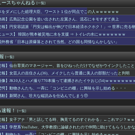
りにされて被害届出したんやけど示談金どれくらいいけそう？？？
ュースちゃんねる
[一覧]
勢が描いたウマ娘からしか得られない栄養がある
イムだった件 第4期』89話感想 あちこちでバトルと思惑が重な...
本をダメにした総理大臣、ワースト１位が同点でこの人ｗｗｗｗｗｗ
国転勤あるけど平気？」 就活生「はい！」
動画】広島記念公園を追い出された左翼さん、流石にキモすぎて炎上
ファンへ愛のメッセージがコチラ！！！【乃木坂46】
悲報】円安容認派「円安は輸出が伸びで日本経済ホクホク！」⇒ 世界に売る
ムスリップしたみたいだ…！」日本の江戸時代の街並みがそのまま保...
12－2 ソフトバンク、先発竹田祐が最速150キロストレート...
ニュース】 韓国が熊本被災地に水を支援 ⇒ トイレの水にｗｗｗｗｗｗｗ
Kさんのボディ、成長がとまらないｗｗｗwｗｗｗｗｗｗｗｗ❤
国外務省「日本は原爆落とされて当然。どの国も同情なんかしない」
スシロータワー」が大流行→14時間待ちで整理券が転売される事態...
自動車のプラスチック部品強度がこちらｗｗｗｗｗｗｗｗｗ
甲子園の女性審判の誤審ｗｗｗｗｗｗｗｗｗｗｗｗｗｗｗ
速報
[一覧]
漁ってアイテムGETすんの楽しーwwwww」→欧米で馬鹿にさ...
悲報】仙台育英のマネージャー、首をひねっただけでなぜかウインクしたこと
tter)、メンエス嬢とラウンジ嬢のバトル勃発ｗｗｗｗｗｗｗ...
んの価値、発表される・・・
悲報】女芸人の吉住さん(36)、メイクしたら普通に美人の部類だったと判明
らの国でしか愛されてないものってある？」日本「納豆」
画像】JK10人とハメ撮り770本撮って逮捕されたイケおじ(54)ｗｗｗｗｗｗｗ
回エルムステークス(GⅢ)
ギンスでジムに来ている女ｗｗｗｗｗｗｗｗ
驚愕】動物さんたち、一斉に「コンビニの棚」に興味を示し始める・・・
って言われた
感動】新聞さん、壮大な縦読みを仕込んでしまう🥺
21)、上品そうな人妻(46)をセ○クス中に滅茶苦茶興奮させ...
グさん、誰も観ないｗｗｗｗｗｗｗｗｗｗｗｗｗｗｗｗｗ
、殺されることに怯え始めるwwwwwwwww
る速報！
[一覧]
ダディの娘、結構エッチになっていた
悲報】女子アナ「男と話してる時、胸見てるのすぐわかる」←これマジ？ｗｗ
を創る時代：暴走する科学への警鐘（海外の反応）
ki-さん、おっぱいの概念がもうめちゃくちゃｗｗｗｗｗ
悲報】学歴系YouTuber、大学教授に論破されたので仲間に助けてもらうしか
がり、加速してしまう
謎】動物たち、一斉に「コンビニの棚」に興味を示し始めるｗｗｗｗ