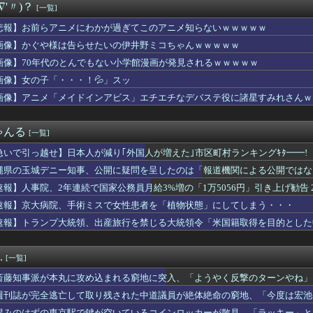
∇'〃)？
[一覧]
て自作する人減ってるよな
のマネージャー、首をひねっただけでなぜかウインクしたことにされ...
悲報】お前らアニメにわかが過ぎてこのアニメ知らないｗｗｗｗｗ
ティル「そろそろ狩るわ...♥」
画像】かぐや様は告らせたいの伊井野ミコちゃんｗｗｗｗｗ
フルエンサー、ライブ配信中に自殺
イザに対抗して学マスもAIアイドルを出そう
画像】70年代のとんでもない小学館漫画が発見されるｗｗｗｗｗ
麺一緒にするやつなんなん？
画像】女の子「・・・！💦」スッ
埋めるために、交配を重ねた毛虫みたいな小さな犬を連れてる人、本...
画像】アニメ「メイドインアビス」エチエチなデバステ役に諸星すみれさんｗ
トと孫のお世話お願いね」私「え？」夫「それくらいやってやれよ」...
軍のドローンをネット発射装置で撃墜するウクライナ。
-Oh! CARD GAME THE CHRONICL...
ゃんる
[一覧]
ニコニコ老人会の同接がとんでもないことにｗｗｗｗｗｗｗｗｗｗ
んだが、仕事が長続きしません。突然仕事に行くのが嫌になって.....
急いで引っ越せ】日本人が減り｢外国人が増えた｣市区町村ランキングｷﾀ━━!
3失点で敗戦投手のドリスに「今までしっかりやってきてましたから...
縄県の玉城デニー知事、公開に疑問を呈したのは「報道機関による公開ではな
イムとテレサでだいぶソロモナスのノリ違うって本当？
」とよくわからない説明
生ダンス部、完成度が高すぎる 過去最高傑作と話題にｗｗｗｗ
速報】人事院、2年連続で国家公務員月給3%増の「1万5056円」引き上げ勧告 
健康的な美ワキ、大変なことになってるって...
速報】京大病院、手術ミスで女性患者を「植物状態」にしてしまう・・・
がインタビューを受ける姿が可愛いと話題に（※動画あり）
速報】トランプ大統領、出産旅行を禁じる大統領令「米国籍取得を目的とした
屋「6人で長居して会計4939円！喋りたいだけなら公園に行って...
MEN」の日本版OP、これOP詐欺じゃない？
【画像】神田明神納涼祭りの青山なぎささん【Liella!】
.
[一覧]
だから月2万くらい出せるでしょ」私「え？将来のために貯めている...
メで史上最低の後付け
斎藤知事派が本丸に攻め込まれる窮地に突入、「ようやく反撃のターンやね」
家（52）「新作ラブコメ書いたぞ！ｗ」X民「いい歳こいてラブコ...
週刊誌が完全逃亡して取り残された中道議員が絶体絶命の窮地、「今度は宏池
閣改造で目論む「麻生支配からの脱却」…茂木敏充氏も小林鷹之氏も...
れる人が続出
混みのはずの東京駅で鍵が空いているコインロッカーが散見、「ラッキー」と