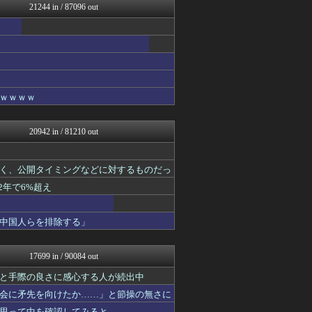
21244 in / 87096 out
PCパーツまとめ
VIPPER速報
パカ娘速報！！ウマ娘まとめ...
マジキチ速報
それからの出来事() アイ...
明日は何を食べようか
哲学ニュースnwk
ｗｗｗｗ
素敵な鬼女様
1000mg
スターライト速報 -遊戯王...
20942 in / 81210 out
ゲーム実況者速報＠YouT...
かぞくちゃんねる
阪神タイガースちゃんねる
く、公開タイミングなどに対するものだっ
ミニゴブ速報 ～グラブルま...
2年で6%超え
アルファルファモザイク＠ネ...
乃木通 乃木坂46櫻坂46...
ラビット速報
中国人らを排除する」
投資ちゃんねる
ヒーローNEWS
コンテンツ・声優 | ラブ...
17699 in / 90084 out
鬼女はみた -修羅場・恋愛...
ゆるゲーマー遅報
と手際の良さに感心する人が続出中
キニ速
会に矛先を向けたか……」と節操の無さに
黒マッチョニュース
思って中を確認してみると……