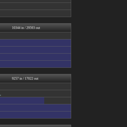
あらまめ2ch
Vtuberまとめるよ～ん
げぇ速
スターライト速報 -遊戯王...
日刊やきう速報
フットボール速報
10344 in / 29593 out
原神速報 | GENSHI...
WorldFootball...
アルファルファモザイク＠ネ...
漫画まとめ速報
日本第一！ニュース録
なんJクエスト
わんこーる速報！
バズッター速報
アナ速‐女子アナ画像速報
りぷらい速報
9257 in / 17022 out
なんJ PRIDE
なんJクエスト
ラビット速報
。
【サッカー まとめ】サカラ...
じわ速 芸能ニュースまとめ
なんJクエスト
べビメタだらけの・・・
阪神タイガースちゃんねる
アナ速‐女子アナ画像速報