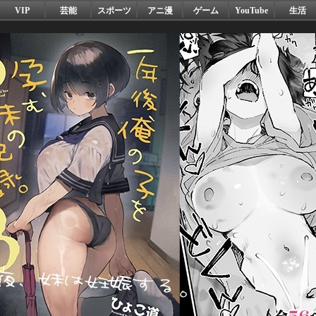
VIP
芸能
スポーツ
アニ漫
ゲーム
YouTube
生活