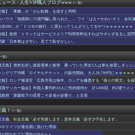
の未実装の城でネームバリューあるところって何か残ってるのかな？
ュース : 人生VIP職人ブログwww
[一覧]
クリトリスの触り方を実演してしまうwwww
悲報】「果糖」が「がん転移」を促すと判明
、1年で月間アクティブユーザー数が1600万人減少
スターエナジーが安いぞ(´・ω・｀)
水ハウス「地面師に55億円騙し取られた…」 ワイ「はえーかわいそう…会社
がコロナの特殊すぎる後遺症に苦しんでいる模様…お前らの周りにも...
住信SBI」が「ドコモの銀行」に変わってうんざりしてるやつｗｗｗｗｗｗｗ
いけど凶暴な動物「カバ」「アフリカゾウ」「バッファロー」「コー...
有能】政府「トラックはサービスエリア利用有料化すればサボらず走るし流問
に内緒で『男と遊んでいたら』バレた結果・・・
れてきたから歯と口でブロック」元ジャンポケ斉藤さんの不同意性交...
門家「日本車はダサい、見てて恥ずかしい」
れいわ、新党移行に伴い旧グッズ半額セール開催。でも『秘書給与疑...
たバストが上がった！」「今が一番バスト大きい！」 下着姿を公開...
[一覧]
鹿児島】突然右折し路面電車と衝突 乗っていた男女3人は車を放置しダッシ
ャングリア沖縄「ロイヤルチケット」の販売開始、大人29,700円にｗｗｗｗ
悲報】ロシア報道官「広島市長は毎年、ロシアを嫌悪する『偽りの呪文』を繰
張
韓国サッカー協会】外国人審判約10人に性的接待か 計1496回、約2億ウォン（
国政府「原爆投下の背景こそ反省が必要だ」と主張
主義！
[一覧]
産主義、社会主義「必ず失敗します」資本主義「必ず少子化します」
本やドイツが連合国に負けた理由
田が叩かれてた理由が分からん