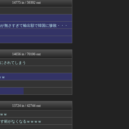
V速ニュップ
14775 in / 59392 out
ウマ娘うまぴょい速報
ああ言えばForYou
ふぇー速
坂道情報通～乃木坂46まと...
物が無さすぎて輸出額で韓国に惨敗・・・
海外の反応リサーチ
ベイスターズNEWS
なんJミュージアム
にゅーすアルー！
サイ速
なんJ PRIDE
14656 in / 70106 out
アニゲー速報
にされてしまう
不思議.net - 5ch...
スコールちゃんねる｜２ちゃ...
海外の万国反応記＠海外の反...
ｗｗ
ハロン棒ch
筋肉速報
ふぇー速
えっ!?またここのサイト?
watch＠２ちゃんねる
まとめたニュース
13724 in / 42744 out
いたしん！
ｗｗ
世界はグーチョキパー
キニ速
なす術がなくなるｗｗｗｗ
かせまと！