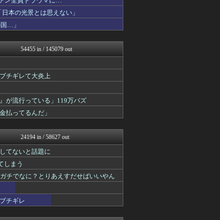
ファン全員トラウマに…
おーるじゃんる
「日本の光景とは思えない」
おうち速報
の国…」
U-1 NEWS.
あじあニュースちゃんねる
【サッカー まとめ】サカラ...
54455 in / 145079 out
ああ言えばForYou
ウマ娘まとめ速報うまろぐ
修羅場ライフ速報
がブチギレて大炎上
女子アナお宝画像速報－5c...
大艦巨砲主義！
最強ジャンプ放送局
が流行っている」119万バズ
アニゲー速報
金払ってるんだ」
わんこーる速報！
不思議.net - 5ch...
子育てちゃんねる
24194 in / 58627 out
モナニュース
おたくみくす 声優まとめ
してないと話題に
かせまと！
れてしまう
修羅の華-家庭・生活まとめ
アニはつ -アニメ発信場-
てガチでなに？とりあえすだせばいいやん
まにゅそく 2chまとめニ...
GUNDAM.LOG｜ガン...
ブチギレ
うまぴょいチャンネル -ウ...
AKB48タイムズ（AKB...
凹凸ちゃんねる 発達障害・...