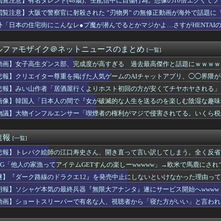
閲覧注意】有名タレント(48歳)、生配信中に自傷行為。想像の10倍エグくて
】日本人が減り｢外国人が増えた｣市区町村ランキングｷﾀ━━!
閲覧注意】大阪で警察官に射殺された ”刃物男” の無修正動画が海外で話題に
くて近場の教室に入ったけど笑っちゃうほど音が出ない
丸に攻め込まれる窮地に突入、「ようやく反撃のターンやね」と手際...
外「日本の住宅街にこんなレ●プ魔が潜んでるとかマジかよ…さすがHENTAI
た総理大臣、ワースト１位が同点でこの人ｗｗｗｗｗｗ
、ホーム開幕戦チケット完売を発表、24年から31試合連続ｗｗｗ...
ルファモザイク＠ネットニュースのまとめ
[一覧]
』6話感想 初コミティア完売おめでとう！
ファンアートからしか得られない栄養素がある。←「おデジ以外味付...
動画】女子高生ダンス部、完成度が高すぎる 過去最高傑作と話題にｗｗｗｗ
オンリングを勝手に掴んで泣き出した。その時に私を心配した店員を...
悲報】クリエイター尊重を掲げた人気ゲームのAIチャットアプリ、◯◯界隈
たしすぎて逮捕された女子さん、可愛いと話題にｗｗｗｗｗｗ
主義「必ず失敗します」資本主義「必ず少子化します」
悲報】みい山作者「居酒屋行くよりホスト初回の方が安くてチヤホヤされる」
ER×HUNTER」のビヨンド=ネテロさん、何か思ってた奴と...
画像】韓国人「日本人の間で『女が破滅的な人生を送るのを楽しむ陰湿な趣味』
絵師の江口寿史さん、開き直って言い訳してしまう。全く反省してな...
otTweets】
物議】大物インフルエンサー「喫煙者の権利がマジで侵害されてる。いくら税
uTuber、大学教授に論破されたので仲間に助けてもらうしか...
しない『友情結婚』をした夫婦、こうなる⇒･･･！！！
ら太ったせいか加齢で＊が緩んだのかチョビッと漏れるようになった
速報
[一覧]
】新ヒロイン「銭子」追加記念、カラオケ懇親パーティー
永瀬アンナさん、公式に次世代のエースとして認められる
悲報】トレパク絵師の江口寿史さん、開き直って言い訳してしまう。全く反省
超脱税疑い 詐取金で競艇か、国税当局
RPG「他人の家漁ってアイテムGETすんの楽しーwwwww」→欧米で馬鹿にさ
元同僚に相談したら「俺のときは散々ダメ出ししといて、その人が言...
らのオープンワールドゲームにガチで必要な要素がコレｗｗｗｗ
謎】『ダーク路線のドラクエ12』を発売中止にしないといけなかった理由っ
「ウエスト？・・・60㎝だよ！」
朗報】ソシャゲ本気の最終兵器『無限大アナンタ』遂にサービス開始へwwww
ムって意外といないよね
動画】ショートスリーパーで有名な人、視聴者から「寝た方がいい」と言われ
線通勤してる一流トレーナーをキングと一緒に見ていく
12thシングル10月28日発売！2025年6月の「希望列...
冗談』とか『社交辞令』がマジでわからなくて怖い