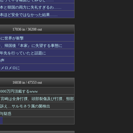
みそパンNEWS
あ艦これ ～艦隊これくしょ...
本と韓国の両方に失礼すぎるわ……
鬼女の宅配便 - 修羅場・...
本ほど安全ではなかった結果……
ゴタゴタシタニュース
Y速報
修羅ママ速報
17036 in / 36208 out
修羅場ハザード -復讐・D...
ネトウヨにゅーす
姿に世界が衝撃
ファ板速報
者、帰国後『本家』に失望する事態に
カンダタ速報
十年先を行っていたと話題に
なんJ政治ネタまとめ
乃木坂46まとめ 乃木りん...
の声
厳選！韓国情報
をメロメロに
国難にあってもの申す！！
ふぇー速
ゴールデンタイムズ
16038 in / 47553 out
ふぇー速
ふぇー速
00万円頂戴するwww
ふぇー速
た 宮崎は全身打撲、頭部裂傷及び打撲、頸部
思考ちゃんねる
ど訴え…サルモネラ属の菌検出
ふぇー速
軍事・ミリタリー速報☆彡
与疑惑
わんこーる速報！
海外トークログ
ふぇー速