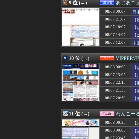
08/07 23:45
上司からタコ殴
9 位 (→)
あじあニ
08/07 23:44
【ウマ娘】海外
08/08 00:07
08/07 23:42
『転生したらスラ
日
08/07 23:41
就活面接官「全
08/07 21:07
【
08/07 23:40
あやてぃーから
08/07 18:07
【
08/07 23:40
海外「まるでタイ
08/07 23:40
【2軍】DeNA 
08/07 14:07
【
08/07 23:40
【画像】最近のJ
08/07 12:07
中
08/07 23:40
中国、SNSで「
08/07 23:38
【動画】中国製
08/07 23:37
【動画】今日の
10 位 (→)
VIPPER
08/07 23:35
JRPG「他人の家
08/08 00:00
【
08/07 23:35
【衝撃】X(Twi
08/07 23:35
【画像】移民さ
08/07 23:05
【
08/07 23:35
アメリカ「お前
08/07 22:15
【
08/07 23:34
8/8(土) 第31
08/07 23:34
08/07 21:33
ピチピチしたレ
【
08/07 23:33
彼女に結婚する
08/07 20:50
【
08/07 23:33
【衝撃】ワイ童貞(
08/07 23:33
【悲報】Jリー
08/07 23:33
【画像】高市早苗
11 位 (→)
わんこー
08/07 23:32
【朗報】ビッグ
08/08 00:25
【
08/07 23:32
AIがウイルス
08/07 23:30
【画像】咲-sa
08/08 00:05
【
08/07 23:30
コメ価格の値下
08/07 23:45
【