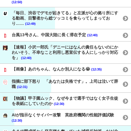
(12:50)
「毎日、渋谷でデモが起きてる」と左派が心の拠り所にす
る動画、目撃者から総ツッコミを食らってしまってお
り……
(12:49)
台風13号さん、中国大陸に長く滞在予定
(12:40)
【速報】小沢一郎氏「デニーにはなんの責任もないのにか
わいそう、不幸なこと利用し悪宣伝する人にしっかり対応
を」
(12:40)
【画像】あのちゃん、なんか別人になる😭
(12:35)
指摘に部下怒り 「あなたは失格です」。上司は泣いて辞
職
(12:31)
【物議】甲子園ムック、なぜ今まで選手ではなく女子生徒
を表紙にしていたのか
(12:30)
AIが指示なくサイバー攻撃 英政府機関の性能評価試験
(12:30)