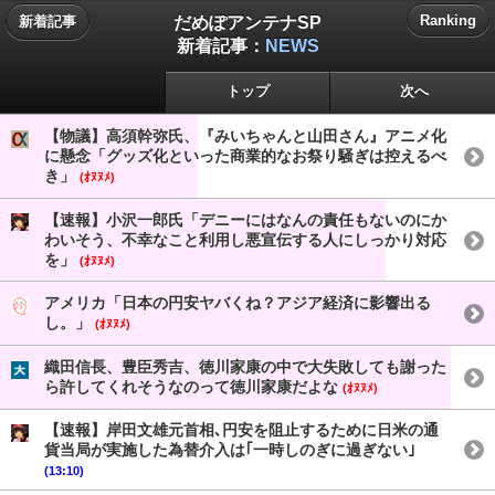
だめぽアンテナSP
Ranking
新着記事
新着記事：
NEWS
トップ
次へ
【物議】高須幹弥氏、『みいちゃんと山田さん』アニメ化
に懸念「グッズ化といった商業的なお祭り騒ぎは控えるべ
き」
(ｵﾇﾇﾒ)
【速報】小沢一郎氏「デニーにはなんの責任もないのにか
わいそう、不幸なこと利用し悪宣伝する人にしっかり対応
を」
(ｵﾇﾇﾒ)
アメリカ「日本の円安ヤバくね？アジア経済に影響出る
し。」
(ｵﾇﾇﾒ)
織田信長、豊臣秀吉、徳川家康の中で大失敗しても謝った
ら許してくれそうなのって徳川家康だよな
(ｵﾇﾇﾒ)
【速報】岸田文雄元首相､円安を阻止するために日米の通
貨当局が実施した為替介入は｢一時しのぎに過ぎない｣
(13:10)