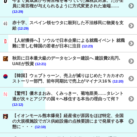
今まで賛成派から発言権を奪っていた減税反対派、だが全
員に発言権が与えられるように方式変更された途端……
(12:29)
赤十字、スペイン領セウタに殺到した不法移民に物資を支
給
(12:29)
【人材獲得へ】ソウルで日本企業による就職イベント 就職
難に苦しむ韓国の若者が日本に注目
(12:23)
秋田に日本最大級のデータセンター建設へ 建設費2兆円､
UAEが投資
(12:21)
【韓国】ウェブトゥーン、売上が減りはじめた？カカオの
ストーリー部門、前年同期比で売上がマイナス16％
(12:20)
【驚愕】優木まおみ、くみっきー、菊地亜美……タレント
達が次々とアジアの国々へ移住する本当の理由って何？
(12:12)
【イオンモール熊本爆発】経産省が原因をほぼ特定、全国
の大規模施設でガス供給設備の点検要請にまで発展する事
態に・・・
(12:10)