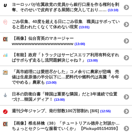
ヨーロッパが右翼政党の党員から銀行口座を作る権利を剥
奪、そのせいで皮肉すぎる展開に突入しており……
(13:10)
ごみ収集、40度を超える日にごみ収集 職員はサボってい
ると思われたくなくて休めない現実
(13:01)
【画像】仙台育英のマネージャー
wwwwwwwwwwwwwwwwwww
(13:00)
【有能】政府「トラックはサービスエリア利用有料化すれ
ばサボらず走るし流問題解決じゃね？」
(13:00)
「高市総理には愛想尽かした」コメ余りに農家が悲鳴 売
値は生産原価の半分以下に…肥料代や燃料代は高騰「今年
でやめる」農家も
(13:00)
日本の防衛白書「韓国は重要な隣国」だと3年連続で位置
づけ…韓国メディア！
(13:00)
週刊少年ジャンプ、発行部数100万部割れ [8/6]
(12:55)
【画像】椎名林檎（38）「チュートリアル徳井と対談か…
ちょっとセクシーな服着ていくか」 【Pickup05154359】