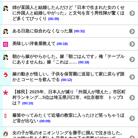
姉が某国人と結婚したんだけど「日本で生まれた女のくせ
に外国人と結婚しやがった」と文句を言う男性陣が驚くほ
ど多くてびっくり
(00:39)
ある日急に似合わなくなった服
(00:32)
美味しい洋食屋教えて
(00:18)
朝から嫁がやらかした。嫁「朝ごはんです」俺「テーブル
にありませんね」嫁「これは……
(00:18)
嫁の動きが怪しい。子供を保育園に送迎して家に戻らず誰
かとコーヒーを飲んでる
(00:12)
【移民】2025年、日本人が減り「外国人が増えた」市区町
村ランキング…5位は埼玉県川口市、4位京都市 トップ3
は？
(00:10)
篠笛やってみたくて近場の教室に入ったけど笑っちゃうほ
ど音が出ない
(00:09)
女の子が私のオニオンリングを勝手に掴んで泣き出した。