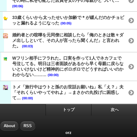
その時に私を心配した店員を女の子の母親がどついて…
(00:06)
33歳くらいから太ったせいか加齢で＊が緩んだのかチョビ
ッと漏れるようになった
(00:05)
婚約者との喧嘩を元同僚に相談したら「俺のときは散々ダ
メ出ししといて、その人が言ったら聞くんだ」と言われ
た。
(00:03)
Wフリン相手にフラれた。口実を作って1人でネカフェで
号泣してる。明日は三者面談があるから早く母親に戻らな
いといけないけど精神的にボロボロでどうすればいいのか
わからない………
(00:00)
トメ「旅行中はウトと孫のお世話お願いね」私「え？」夫
「それくらいやってやれよ」→まさかの丸投げに困惑し
て…
(00:00)
トップ
次へ
About
RSS
orz