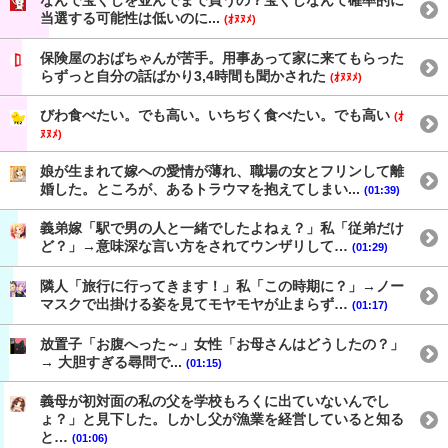
なんで宝くじを並んでまで買うの？宝くじなんて確率的に
当選する可能性は低いのに...
(ｵﾇﾇﾒ)
保険屋のおばちゃんが苦手。用事あって家に来てもらった
らずっと自分の話ばかり3,4時間も聞かされた
(ｵﾇﾇﾒ)
びわ食べたい。でも高い。いちぢく食べたい。でも高い
(ｵ
ﾇﾇﾒ)
娘が生まれて嫁への愛情が薄れ、職場の女とフリンして離
婚した。ところが、あるトラウマを抱えてしまい...
(01:39)
義弟嫁「駅で男の人と一緒でしたよねぇ？」私「従弟だけ
ど？」→意味深な言い方をされてウンザリして…
(01:29)
隣人「旅行に行ってきます！」私「この時期に？」→ノー
マスクで出掛ける姿を見てモヤモヤが止まらず…
(01:17)
放置子「お腹へった～」女性「お母さんはどうしたの？」
→ 大胆すぎる尋問で...
(01:15)
義母が初対面の私の父を学校もろくに出ていないんでし
ょ？」と見下した。しかし父が漁業を経営していると知る
と…
(01:06)