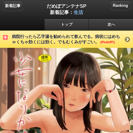
だめぽアンテナSP
Ranking
新着記事
新着記事：
生活
トップ
次へ
病院行ったら乙字湯を勧められて飲んでる。病状にはめち
ゃくちゃ効くには効く。でもむくみがすごい。
(PickUP!)