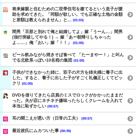
将来嫁親と住むための二世帯住宅を建てるという息子が援
助を求めてきた。「同額が欲しい。でも正確な土地の金額
と差額は教えられません」と…
(01:03)
間男「旦那と別れて俺と結婚してよ」嫁「うーん…」間男
(強行突破してやる！) → 嫁「あー朝帰りしちゃった
よ……」俺「おい」嫁「！！」
(01:00)
ビール飲みながら焼きそば食べて 「たーまやー！」と叫ん
でる北欧系っぽい10名程の集団
(01:00)
子供ができなかった姉に、双子の片方を姉夫婦に養子に出
した。すると、養子に出した子がすごく礼儀正しくてビッ
クリ
(01:00)
DVDを借りてきたら店員のミスでロックがかかったままだ
った。夫が店にネチネチ嫌味ったらしくクレームを入れて
本当に恥ずかしい
(00:57)
耳の聞こえが悪い方（日常の工夫）
(00:57)
最近彼氏にムカついた事
(00:39)